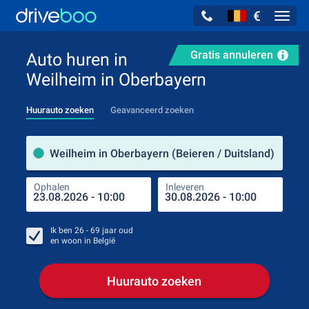
€
Navig
Gratis annuleren
Auto huren in
Weilheim in Oberbayern
Huurauto zoeken
Geavanceerd zoeken
Verh
Weilheim in Oberbayern (Beieren / Duitsland)
Ophalen
Inleveren
Plaa
Oph
Ik ben
26 - 69
jaar oud
en woon in
België
Huurauto zoeken