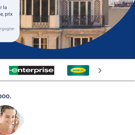
r la
e, prix
urgogne-
boo.