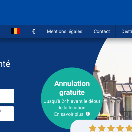
€
Mentions légales
Contact
Desti
mté
Annulation
gratuite
Entrez le lieu de location
Jusqu'à 24h avant le début
de la location.
n
endroit de retour
En savoir plus.
récupération
Retour de la location