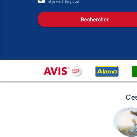
et je vis à
Belgique
Rechercher
C'e