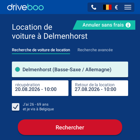
€
Navig
Annuler sans frais
Location de
voiture à Delmenhorst
Recherche de voiture de location
Recherche avancée
pre
Delmenhorst (Basse-Saxe / Allemagne)
récupération
Retour de la location
endr
récu
J'ai
26 - 69
ans
et je vis à
Belgique
Rechercher