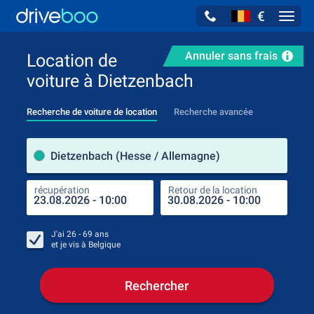
€
Navig
Annuler sans frais
Location de
voiture à Dietzenbach
Recherche de voiture de location
Recherche avancée
pre
Dietzenbach (Hesse / Allemagne)
récupération
Retour de la location
endr
récu
J'ai
26 - 69
ans
et je vis à
Belgique
Rechercher