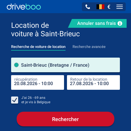
€
Navig
Annuler sans frais
Location de
voiture à Saint-Brieuc
Recherche de voiture de location
Recherche avancée
pre
Saint-Brieuc (Bretagne / France)
récupération
Retour de la location
endr
récu
J'ai
26 - 69
ans
et je vis à
Belgique
Rechercher