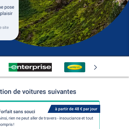
 ne pose
plaisir
 site
tion de voitures suivantes
à partir de 48 € par jour
Forfait sans souci
insi, rien ne peut aller de travers - insouciance et tout
ompris !