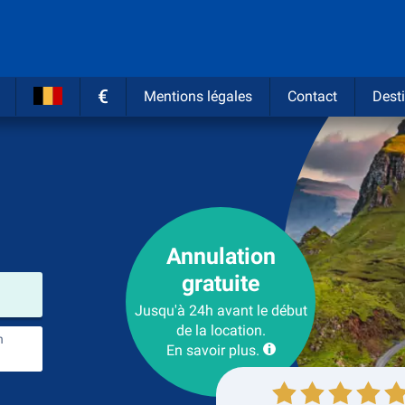
€
Mentions légales
Contact
Desti
Annulation
gratuite
prendre
Jusqu'à 24h avant le début
de la location.
n
endroit de retour
En savoir plus.
récupération
Retour de la location