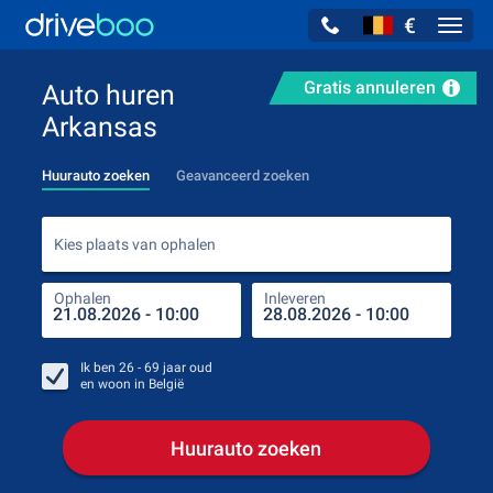
€
Navig
Gratis annuleren
Auto huren
Arkansas
Huurauto zoeken
Geavanceerd zoeken
Kies
Kies plaats van ophalen
Ophalen
Inleveren
Plaa
Oph
Ik ben
26 - 69
jaar oud
en woon in
België
Huurauto zoeken