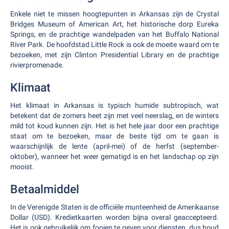
Enkele niet te missen hoogtepunten in Arkansas zijn de Crystal
Bridges Museum of American Art, het historische dorp Eureka
Springs, en de prachtige wandelpaden van het Buffalo National
River Park. De hoofdstad Little Rock is ook de moeite waard om te
bezoeken, met zijn Clinton Presidential Library en de prachtige
rivierpromenade.
Klimaat
Het klimaat in Arkansas is typisch humide subtropisch, wat
betekent dat de zomers heet zijn met veel neerslag, en de winters
mild tot koud kunnen zijn. Het is het hele jaar door een prachtige
staat om te bezoeken, maar de beste tijd om te gaan is
waarschijnlijk de lente (april-mei) of de herfst (september-
oktober), wanneer het weer gematigd is en het landschap op zijn
mooist.
Betaalmiddel
In de Verenigde Staten is de officiële munteenheid de Amerikaanse
Dollar (USD). Kredietkaarten worden bijna overal geaccepteerd.
Het is ook gebruikelijk om fooien te geven voor diensten, dus houd