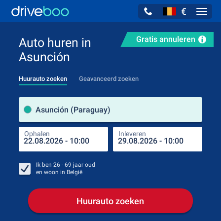
€
Navig
Gratis annuleren
Auto huren in
Asunción
Huurauto zoeken
Geavanceerd zoeken
Verh
Asunción (Paraguay)
Ophalen
Inleveren
Plaa
Oph
Ik ben
26 - 69
jaar oud
en woon in
België
Huurauto zoeken