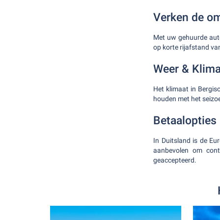
Verken de om
Met uw gehuurde auto
op korte rijafstand v
Weer & Klima
Het klimaat in Bergis
houden met het seizo
Betaalopties
In Duitsland is de Eu
aanbevolen om conta
geaccepteerd.