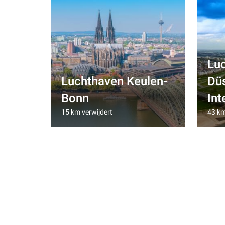
Lu
Luchthaven Keulen-
Dü
Bonn
Int
15 km verwijdert
43 km