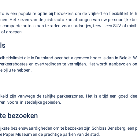
o is een populaire optie bij bezoekers om de vrijheid en flexibiliteit t
nen. Het kiezen van de juiste auto kan afhangen van uw persoonlijke beh
 compacte auto is aan te raden voor stadsritjes, terwijl een SUV of min
s of groepen.
ls
nelheidslimiet die in Duitsland over het algemeen hoger is dan in België.
 verkeersboetes en overtredingen te vermijden. Het wordt aanbevolen om 
 bij u te hebben.
keld zijn vanwege de talrijke parkeerzones. Het is altijd een goed ide
en, vooral in stedelijke gebieden.
te bezoeken
ijkste bezienswaardigheden om te bezoeken zijn Schloss Bensberg, een p
de Paper Museum en de prachtige parken van de stad.