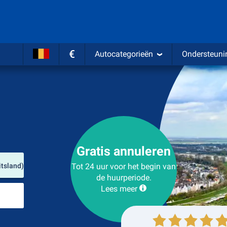
€
Autocategorieën
Ondersteuni
Gratis annuleren
Verhuurlocatie
itsland)
Tot 24 uur voor het begin van
de huurperiode.
Lees meer
Plaats voor teruggave
Ophalen
Inleveren