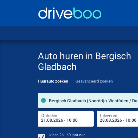
Auto huren in Bergisch
Gladbach
Huurauto zoeken
Geavanceerd zoeken
Bergisch Gladbach (Noordrijn-Westfalen / Du
Ophalen
Inleveren
Ik ben
26 - 69
jaar oud