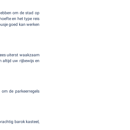
e hebben om de stad op
oefte en het type reis
ibusje goed kan werken
 Wees uiterst waakzaam
altijd uw rijbewijs en
e om de parkeerregels
rachtig barok kasteel,