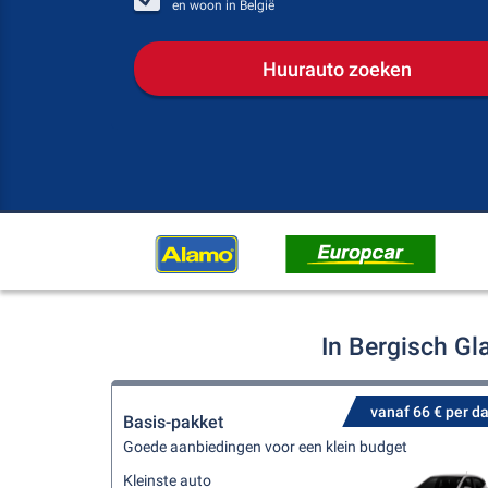
en woon in
België
Huurauto zoeken
In Bergisch Gl
vanaf 66 € per d
Basis-pakket
Goede aanbiedingen voor een klein budget
Kleinste auto