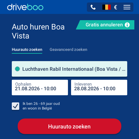
€
Navig
Gratis annuleren
Auto huren Boa
Vista
Huurauto zoeken
Geavanceerd zoeken
Verh
Luchthaven Rabil Internationaal (Boa Vista / Kaapverdië)
Ophalen
Inleveren
Plaa
Oph
Ik ben
26 - 69
jaar oud
en woon in
België
Huurauto zoeken