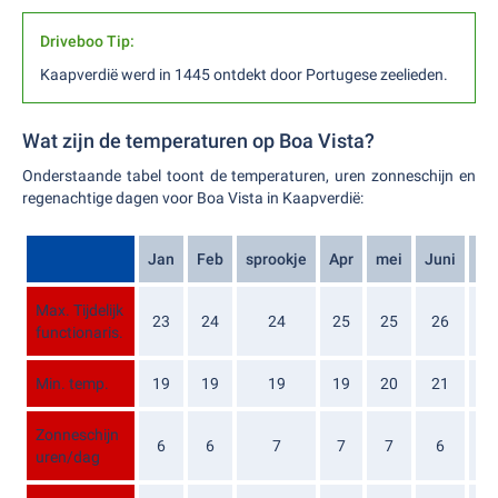
Driveboo Tip:
Kaapverdië werd in 1445 ontdekt door Portugese zeelieden.
Wat zijn de temperaturen op Boa Vista?
Onderstaande tabel toont de temperaturen, uren zonneschijn en
regenachtige dagen voor Boa Vista in Kaapverdië:
Jan
Feb
sprookje
Apr
mei
Juni
jul
Max. Tijdelijk
23
24
24
25
25
26
27
functionaris.
Min. temp.
19
19
19
19
20
21
22
Zonneschijn
6
6
7
7
7
6
5
uren/dag