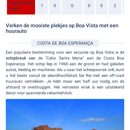
regenachtige
1
0
0
0
0
2
3
dagen
Verken de mooiste plekjes op Boa Vista met een
huurauto
COSTA DE BOA ESPERANÇA
Een populaire bestemming voor een excursie op Boa Vista is de
schipbreuk van
de "Cabo Santa Maria" aan de Costa Boa
Esperança. Het schip liep in 1968 aan de grond en had geladen
auto's, kleding en machines. Als u naar het scheepswrak wilt, kunt
u het beste vanuit de eilandhoofdstad Sal Rei met een off-road
huurauto vertrekken. Je hebt maar een half uur nodig om de
afstand te overbruggen. Het verroeste wrak is een uitstekend
decor voor spannende vakantiefoto's.