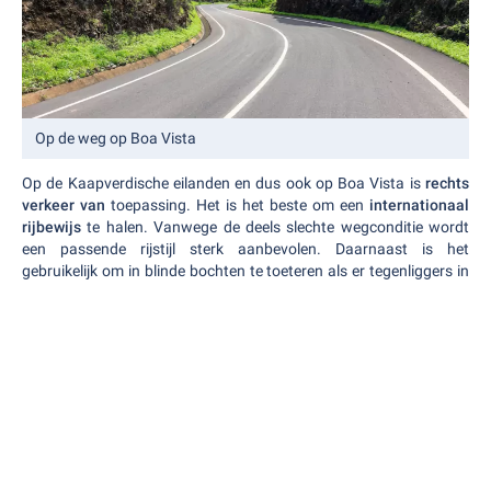
Op de weg op Boa Vista
Op de Kaapverdische eilanden en dus ook op Boa Vista is
rechts
verkeer van
toepassing. Het is het beste om een
internationaal
rijbewijs
te halen. Vanwege de deels slechte wegconditie wordt
een passende rijstijl sterk aanbevolen. Daarnaast is het
gebruikelijk om in blinde bochten te toeteren als er tegenliggers in
het verkeer komen. In geval van nood kunt u de juiste faciliteiten
bereiken op de volgende
noodnummers
: Politie 132, ambulance
130 en brandweer 131.
Uw gegevens zijn veilig bij ons