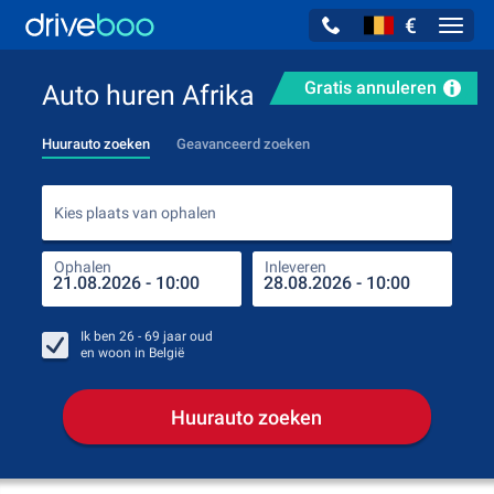
€
Navig
Gratis annuleren
Auto huren Afrika
Huurauto zoeken
Geavanceerd zoeken
Kies
Kies plaats van ophalen
Ophalen
Inleveren
Plaa
Oph
Ik ben
26 - 69
jaar oud
en woon in
België
Huurauto zoeken