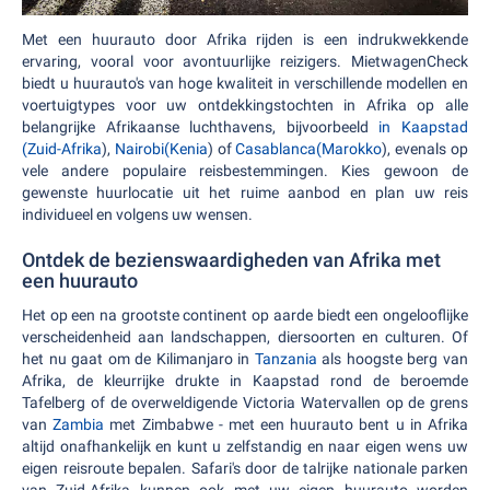
Met een huurauto door Afrika rijden is een indrukwekkende
ervaring, vooral voor avontuurlijke reizigers. MietwagenCheck
biedt u huurauto's van hoge kwaliteit in verschillende modellen en
voertuigtypes voor uw ontdekkingstochten in Afrika op alle
belangrijke Afrikaanse luchthavens, bijvoorbeeld
in Kaapstad
(Zuid-Afrika
),
Nairobi
(Kenia
) of
Casablanca
(Marokko
), evenals op
vele andere populaire reisbestemmingen. Kies gewoon de
gewenste huurlocatie uit het ruime aanbod en plan uw reis
individueel en volgens uw wensen.
Ontdek de bezienswaardigheden van Afrika met
een huurauto
Het op een na grootste continent op aarde biedt een ongelooflijke
verscheidenheid aan landschappen, diersoorten en culturen. Of
het nu gaat om de Kilimanjaro in
Tanzania
als hoogste berg van
Afrika, de kleurrijke drukte in Kaapstad rond de beroemde
Tafelberg of de overweldigende Victoria Watervallen op de grens
van
Zambia
met Zimbabwe - met een huurauto bent u in Afrika
altijd onafhankelijk en kunt u zelfstandig en naar eigen wens uw
eigen reisroute bepalen. Safari's door de talrijke nationale parken