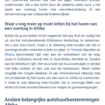
van Zuid-Afrika kunnen ook met uw eigen huurauto worden
ondernomen. Als u een tocht door de wildernis plant, kunt u het
beste een voertuig huren met vierwielaandrijving of een
terreinvoertuig met voldoende bodemvrijheid.
Waar u nog meer op moet letten bij het huren van
een voertuig in Afrika
Buiten de grote steden is het wegennet niet erg druk en nodigt het
uit om het indrukwekkende Afrikaanse landschap te verkennen.
Als u een auto huurt, moet u er rekening mee houden dat het in
sommige landen verboden is links te rijden. In
Tunesië
, Marokko en
Ghana
bijvoorbeeld rijdt men aan de rechterkant van de weg,
zoals in Duitsland, terwijl men in Zuid-Afrika, Namibië en Zambia
aan de linkerkant rijdt. Het stuurwiel van huurvoertuigen in landen
met links verkeer zit dan ook aan de rechterkant. Neem indien
mogelijk een Engels leesbaar of een internationaal rijbewijs mee
om problemen bij het huren van een auto in Afrika te voorkomen.
U moet er ook rekening mee houden dat in sommige delen van
Afrika tol moet worden betaald voor wegen en grensovergangen.
Andere belangrijke autohuurbestemmingen