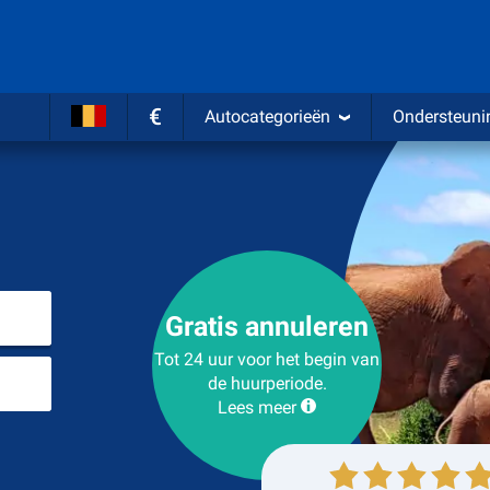
€
Autocategorieën
Ondersteuni
Kies plaats van ophalen
Gratis annuleren
Tot 24 uur voor het begin van
Plaats voor teruggave
de huurperiode.
Lees meer
Ophalen
Inleveren