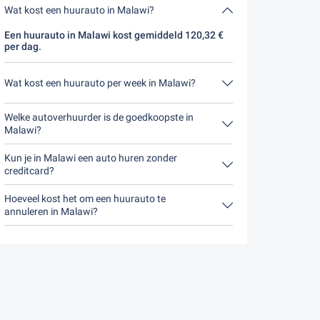
Wat kost een huurauto in Malawi?
Een huurauto in Malawi kost gemiddeld 120,32 €
per dag.
Wat kost een huurauto per week in Malawi?
Een huurauto in Malawi kost gemiddeld 842,21 €
per week (120,32 € per dag).
Welke autoverhuurder is de goedkoopste in
Malawi?
DooRental is in Malawi de goedkoopste. Een
autohuur kost 481,26 € voor 4 dagen.
Kun je in Malawi een auto huren zonder
creditcard?
Nee, helaas kunt u op dit moment geen in Malawi
auto huren zonder creditcard.
Hoeveel kost het om een huurauto te
annuleren in Malawi?
Tot 24 uur voor aanvang van de huur kost een
annulering tijdens de openingstijden van Driveboo
niets.