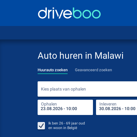
Auto huren in Malawi
Huurauto zoeken
Geavanceerd zoeken
Kies plaats van ophalen
Ophalen
Inleveren
Ik ben
26 - 69
jaar oud
en woon in
België