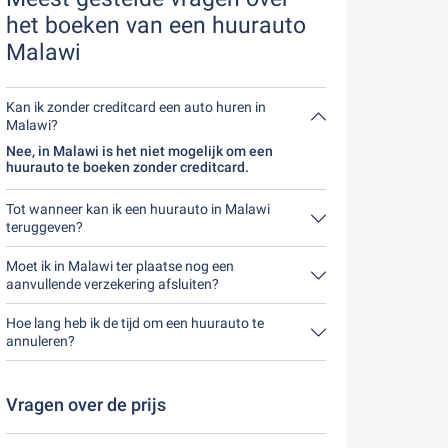
het boeken van een huurauto
Malawi
Kan ik zonder creditcard een auto huren in
Malawi?
Nee, in Malawi is het niet mogelijk om een
huurauto te boeken zonder creditcard.
Tot wanneer kan ik een huurauto in Malawi
teruggeven?
In principe kun je de huurauto op elk moment van
de dag inleveren. Het enige belangrijke is dat je
Moet ik in Malawi ter plaatse nog een
de huurauto niet later inlevert dan bij de boeking
aanvullende verzekering afsluiten?
is aangegeven.
Je kunt het beste een uitgebreide verzekering
zonder eigen risico via ons afsluiten. Dit betekent
Hoe lang heb ik de tijd om een huurauto te
dat je ter plaatse geen extra verzekering hoeft af
annuleren?
te sluiten.
Je hebt tot 24 uur voor verhuur binnen de
openingstijden van Driveboo tijd om te annuleren.
Vragen over de prijs