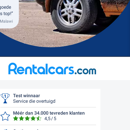
 goede
s top!”
 Malawi
Test winnaar
Service die overtuigd
Méér dan 34.000 tevreden klanten
4,5 / 5