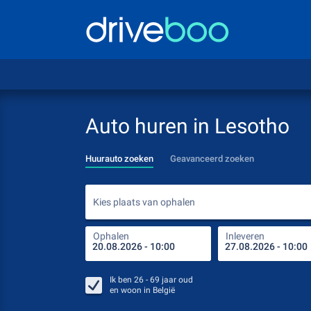
Auto huren in Lesotho
Huurauto zoeken
Geavanceerd zoeken
Kies plaats van ophalen
Ophalen
Inleveren
Ik ben
26 - 69
jaar oud
en woon in
België