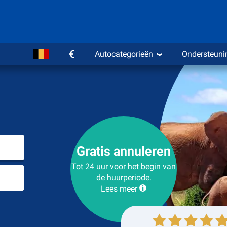
€
Autocategorieën
Ondersteuni
Kies plaats van ophalen
Gratis annuleren
Tot 24 uur voor het begin van
Plaats voor teruggave
de huurperiode.
Lees meer
Ophalen
Inleveren