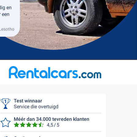
dig en
r een
”
 Lesotho
Test winnaar
Service die overtuigd
Méér dan 34.000 tevreden klanten
4,5 / 5