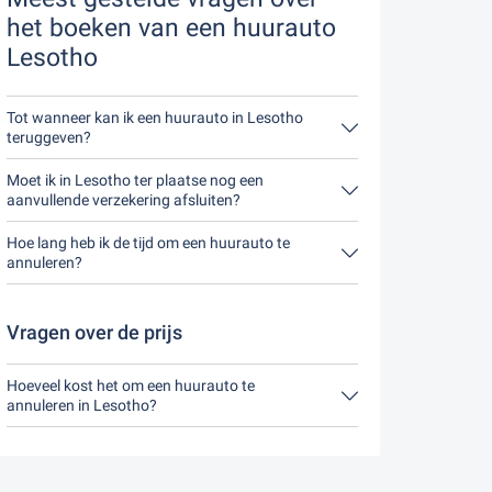
het boeken van een huurauto
Lesotho
Tot wanneer kan ik een huurauto in Lesotho
teruggeven?
In principe kun je de huurauto op elk moment van
de dag inleveren. Het enige belangrijke is dat je
Moet ik in Lesotho ter plaatse nog een
de huurauto niet later inlevert dan bij de boeking
aanvullende verzekering afsluiten?
is aangegeven.
Je kunt het beste een uitgebreide verzekering
zonder eigen risico via ons afsluiten. Dit betekent
Hoe lang heb ik de tijd om een huurauto te
dat je ter plaatse geen extra verzekering hoeft af
annuleren?
te sluiten.
Je hebt tot 24 uur voor verhuur binnen de
openingstijden van Driveboo tijd om te annuleren.
Vragen over de prijs
Hoeveel kost het om een huurauto te
annuleren in Lesotho?
Tot 24 uur voor aanvang van de huur kost een
annulering tijdens de openingstijden van Driveboo
niets.