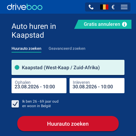
€
Navig
Gratis annuleren
Auto huren in
Kaapstad
Huurauto zoeken
Geavanceerd zoeken
Verh
Kaapstad (West-Kaap / Zuid-Afrika)
Ophalen
Inleveren
Plaa
Oph
Ik ben
26 - 69
jaar oud
en woon in
België
Huurauto zoeken