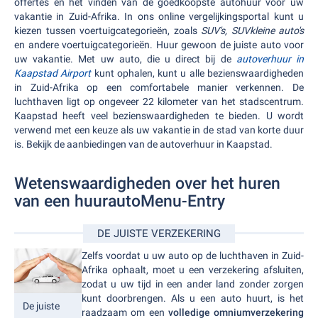
offertes en het vinden van de goedkoopste autohuur voor uw
vakantie in Zuid-Afrika. In ons online vergelijkingsportal kunt u
kiezen tussen voertuigcategorieën, zoals
SUV's, SUV
kleine auto's
en andere voertuigcategorieën. Huur gewoon de juiste auto voor
uw vakantie. Met uw auto, die u direct bij de
autoverhuur in
Kaapstad Airport
kunt ophalen, kunt u alle bezienswaardigheden
in Zuid-Afrika op een comfortabele manier verkennen. De
luchthaven ligt op ongeveer 22 kilometer van het stadscentrum.
Kaapstad heeft veel bezienswaardigheden te bieden. U wordt
verwend met een keuze als uw vakantie in de stad van korte duur
is. Bekijk de aanbiedingen van de autoverhuur in Kaapstad.
Wetenswaardigheden over het huren
van een huurautoMenu-Entry
DE JUISTE VERZEKERING
Zelfs voordat u uw auto op de luchthaven in Zuid-
Afrika ophaalt, moet u een verzekering afsluiten,
zodat u uw tijd in een ander land zonder zorgen
kunt doorbrengen. Als u een auto huurt, is het
De juiste
raadzaam om een
volledige omniumverzekering