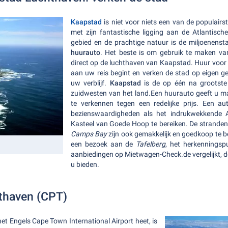
Kaapstad
is niet voor niets een van de populair
met zijn fantastische ligging aan de Atlantische
gebied en de prachtige natuur is de miljoenenst
huurauto
.
Het beste is om gebruik te maken van
direct op de luchthaven van Kaapstad. Huur voor e
aan uw reis begint en verken de stad op eigen g
uw verblijf.
Kaapstad
is de op één na grootste 
zuidwesten van het land.
Een huurauto geeft u max
te verkennen tegen een redelijke prijs. Een a
bezienswaardigheden als het indrukwekkende Al
Kasteel van Goede Hoop te bereiken.
De stranden 
Camps Bay
zijn ook gemakkelijk en goedkoop te 
een bezoek aan de
Tafelberg
, het herkennings
aanbiedingen op Mietwagen-Check.de vergelijkt, 
u bieden.
thaven (CPT)
et Engels Cape Town International Airport heet, is