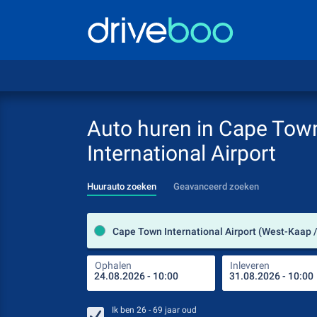
Auto huren in Cape Tow
International Airport
Huurauto zoeken
Geavanceerd zoeken
Ophalen
Inleveren
Ik ben
26 - 69
jaar oud