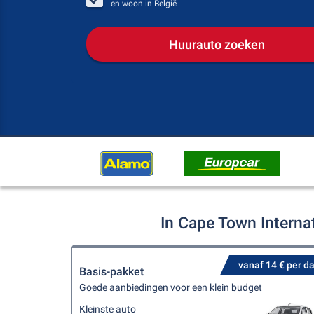
en woon in
België
Huurauto zoeken
In Cape Town Interna
vanaf 14 € per d
Basis-pakket
Goede aanbiedingen voor een klein budget
Kleinste auto