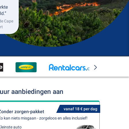
erkte
ld.”
 de Cape
rt
huur aanbiedingen aan
vanaf 18 € per dag
Zonder zorgen-pakket
o kan niets misgaan - zorgeloos en alles inclusief!
leinste auto