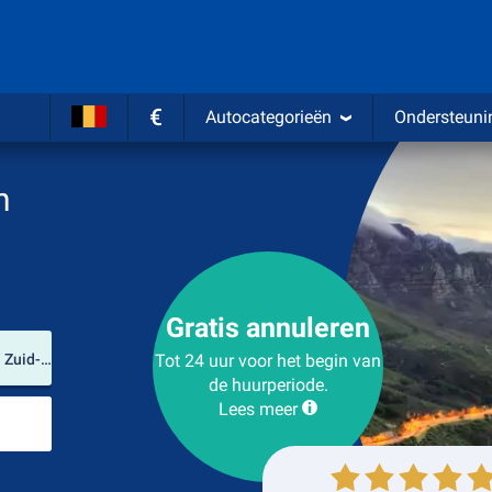
€
Autocategorieën
Ondersteuni
n
Gratis annuleren
Verhuurlocatie
Cape Town International Airport (West-Kaap / Zuid-Afrika)
Tot 24 uur voor het begin van
de huurperiode.
Lees meer
Plaats voor teruggave
Ophalen
Inleveren