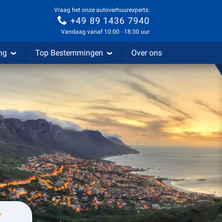
Vraag het onze autoverhuurexperts:
+49 89 1436 7940
Vandaag vanaf 10:00 - 18:30 uur
ng
Top Bestemmingen
Over ons