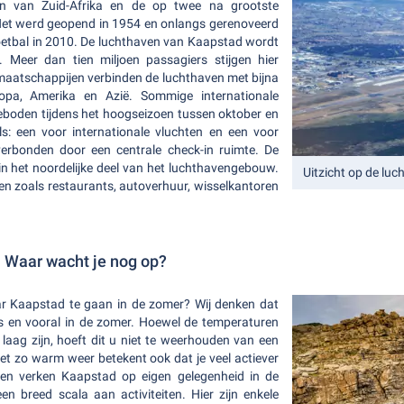
n van Zuid-Afrika en de op twee na grootste
 Het werd geopend in 1954 en onlangs gerenoveerd
oetbal in 2010. De luchthaven van Kaapstad wordt
 Meer dan tien miljoen passagiers stijgen hier
maatschappijen verbinden de luchthaven met bijna
opa, Amerika en Azië. Sommige internationale
eboden tijdens het hoogseizoen tussen oktober en
s: een voor internationale vluchten en een voor
verbonden door een centrale check-in ruimte. De
 in het noordelijke deel van het luchthavengebouw.
Uitzicht op de lu
en zoals restaurants, autoverhuur, wisselkantoren
 Waar wacht je nog op?
aar Kaapstad te gaan in de zomer? Wij denken dat
s en vooral in de zomer. Hoewel de temperaturen
j laag zijn, hoeft dit u niet te weerhouden van een
niet zo warm weer betekent ook dat je veel actiever
n verken Kaapstad op eigen gelegenheid in de
 breed scala aan activiteiten. Hier zijn enkele