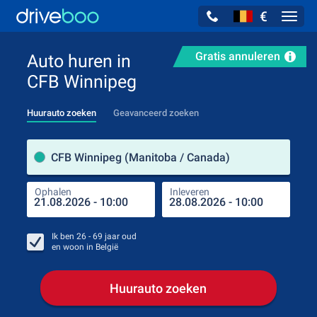
€
Navig
Gratis annuleren
Auto huren in
CFB Winnipeg
Huurauto zoeken
Geavanceerd zoeken
Verh
CFB Winnipeg (Manitoba / Canada)
Ophalen
Inleveren
Plaa
Oph
Ik ben
26 - 69
jaar oud
en woon in
België
Huurauto zoeken