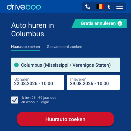
€
Navig
Gratis annuleren
Auto huren in
Columbus
Huurauto zoeken
Geavanceerd zoeken
Verh
Columbus (Mississippi / Verenigde Staten)
Ophalen
Inleveren
Plaa
Oph
Ik ben
26 - 69
jaar oud
en woon in
België
Huurauto zoeken