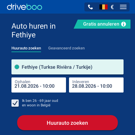
€
Navig
Gratis annuleren
Auto huren in
Fethiye
Huurauto zoeken
Geavanceerd zoeken
Verh
Fethiye (Turkse Rivièra / Turkije)
Ophalen
Inleveren
Plaa
Oph
Ik ben
26 - 69
jaar oud
en woon in
België
Huurauto zoeken