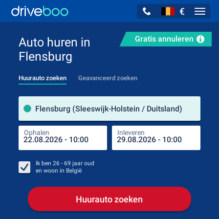
€
Navig
Gratis annuleren
Auto huren in
Flensburg
Huurauto zoeken
Geavanceerd zoeken
Verh
Flensburg (Sleeswijk-Holstein / Duitsland)
Ophalen
Inleveren
Plaa
Oph
Ik ben
26 - 69
jaar oud
en woon in
België
Huurauto zoeken