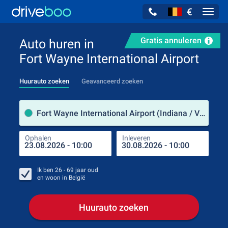
€
Navig
Gratis annuleren
Auto huren in
Fort Wayne International Airport
Huurauto zoeken
Geavanceerd zoeken
Verh
Fort Wayne International Airport (Indiana / Verenigde Staten)
Ophalen
Inleveren
Plaa
Oph
Ik ben
26 - 69
jaar oud
en woon in
België
Huurauto zoeken