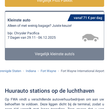
Vergelijk Plus Pakket
vanaf 71 € per dag
Kleinste auto
Alleen of met weinig bagage? Juiste keuze!
bijv. Chrysler Pacifica
7 Dagen van 29.11 - 06.12.2025
Vergelijk kleinste auto's
erenigde Staten
Indiana
Fort Wayne
Fort Wayne International Airport
Huurauto stations op de luchthaven
Op FWA vindt u verschillende autoverhuurbedrijven om aan uw
behoeften te voldoen. Deze liggen dicht bij de terminal, zodat u