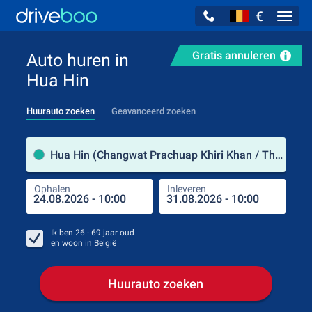
€
Navig
Gratis annuleren
Auto huren in
Hua Hin
Huurauto zoeken
Geavanceerd zoeken
Verh
Hua Hin (Changwat Prachuap Khiri Khan / Thailand)
Ophalen
Inleveren
Plaa
Oph
Ik ben
26 - 69
jaar oud
en woon in
België
Huurauto zoeken