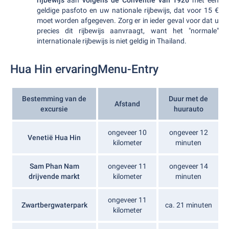
rijbewijs
aan
volgens de Conventie van 1926
met een
geldige pasfoto en uw nationale rijbewijs, dat voor 15 €
moet worden afgegeven. Zorg er in ieder geval voor dat u
precies dit rijbewijs aanvraagt, want het "normale"
internationale rijbewijs is niet geldig in Thailand.
Hua Hin ervaringMenu-Entry
Bestemming van de
Duur met de
Afstand
excursie
huurauto
ongeveer 10
ongeveer 12
Venetië Hua Hin
kilometer
minuten
Sam Phan Nam
ongeveer 11
ongeveer 14
drijvende markt
kilometer
minuten
ongeveer 11
Zwartbergwaterpark
ca. 21 minuten
kilometer