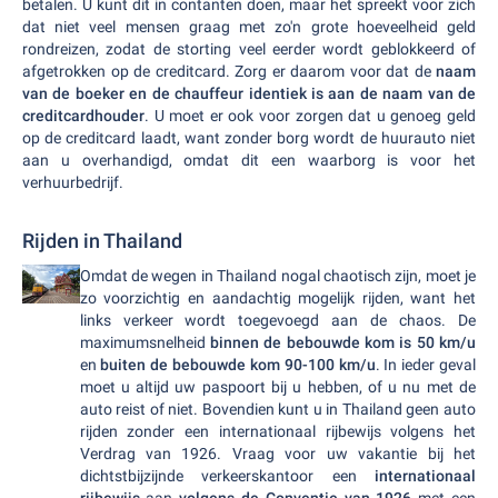
betalen. U kunt dit in contanten doen, maar het spreekt voor zich
dat niet veel mensen graag met zo'n grote hoeveelheid geld
rondreizen, zodat de storting veel eerder wordt geblokkeerd of
afgetrokken op de creditcard. Zorg er daarom voor dat de
naam
van de boeker en de chauffeur identiek is aan de naam van de
creditcardhouder
. U moet er ook voor zorgen dat u genoeg geld
op de creditcard laadt, want zonder borg wordt de huurauto niet
aan u overhandigd, omdat dit een waarborg is voor het
verhuurbedrijf.
Rijden in Thailand
Omdat de wegen in Thailand nogal chaotisch zijn, moet je
zo voorzichtig en aandachtig mogelijk rijden, want het
links verkeer wordt toegevoegd aan de chaos. De
maximumsnelheid
binnen de bebouwde kom is 50 km/u
en
buiten de bebouwde kom 90-100 km/u
. In ieder geval
moet u altijd uw paspoort bij u hebben, of u nu met de
auto reist of niet. Bovendien kunt u in Thailand geen auto
rijden zonder een internationaal rijbewijs volgens het
Verdrag van 1926. Vraag voor uw vakantie bij het
dichtstbijzijnde verkeerskantoor een
internationaal