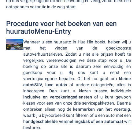
op ons vergelijkingsportal heel eenvoudig en veilig, zodat niets een
ontspannen vakantie in de weg staat.
Procedure voor het boeken van een
huurautoMenu-Entry
Wanneer u een huurauto in Hua Hin boekt, helpen wij u
met het vinden van de goedkoopste
autoverhuurtarieven. Zodat u niet alle prijzen hoeft te
vergelijken, vereenvoudigen we deze stap voor u. De
boeking op onze site is daarom zeer eenvoudig en
goedkoop voor u. Bij ons kunt u eerst een
voertuigcategorie bepalen. Of het nu gaat om
kleine
auto'sSUV, luxe auto's
of andere categorieën, alles is
inbegrepen. Dan kunt u kiezen tussen individuele
inclusive en verzekeringsdiensten
of u kunt gewoon
kiezen voor een van onze drie servicepakketten. Daarna
ontbreken alleen nog de
kenmerken van het voertuig
,
waarbij u bijvoorbeeld kunt filteren of u een auto met een
handgeschakelde versnellingsbak of een automaat
wilt
besturen.