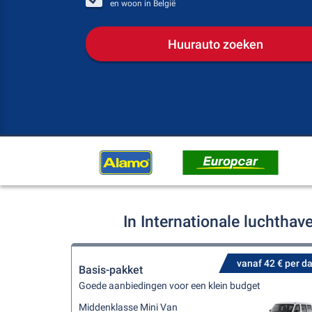
en woon in
België
Huurauto zoeken
In Internationale luchtha
vanaf 42 € per d
Basis-pakket
Goede aanbiedingen voor een klein budget
Middenklasse Mini Van