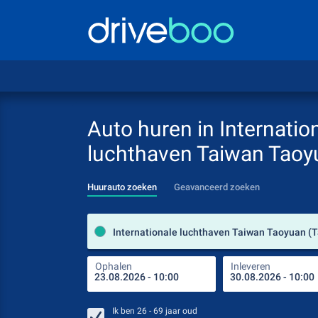
Auto huren in Internatio
luchthaven Taiwan Taoy
Huurauto zoeken
Geavanceerd zoeken
Ophalen
Inleveren
Ik ben
26 - 69
jaar oud