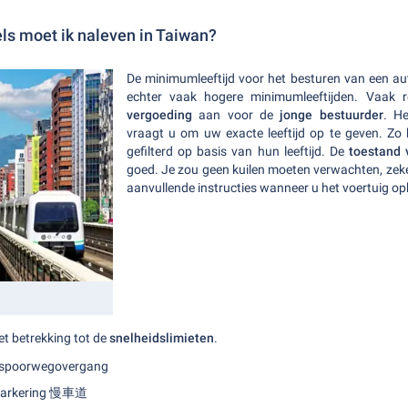
ls moet ik naleven in Taiwan?
De minimumleeftijd voor het besturen van een aut
echter vaak hogere minimumleeftijden. Vaak 
vergoeding
aan voor de
jonge bestuurder
. H
vraagt u om uw exacte leeftijd op te geven. Zo
gefilterd op basis van hun leeftijd. De
toestand
goed. Je zou geen kuilen moeten verwachten, zeker
aanvullende instructies wanneer u het voertuig oph
et betrekking tot de
snelheidslimieten
.
n spoorwegovergang
markering 慢車道