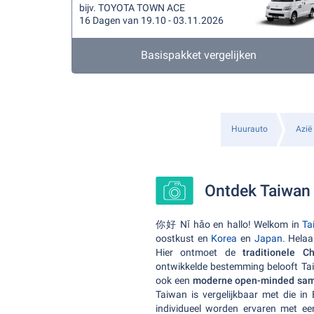
bijv. TOYOTA TOWN ACE
16 Dagen van 19.10 - 03.11.2026
Basispakket vergelijken
Huurauto
Azië
Ontdek Taiwan 
你好 Nǐ hǎo en hallo! Welkom in
Ta
oostkust en
Korea
en
Japan
. Hela
Hier ontmoet de
traditionele Ch
ontwikkelde bestemming belooft Tai
ook een
moderne open-minded sam
Taiwan is vergelijkbaar met die in
individueel worden ervaren met ee