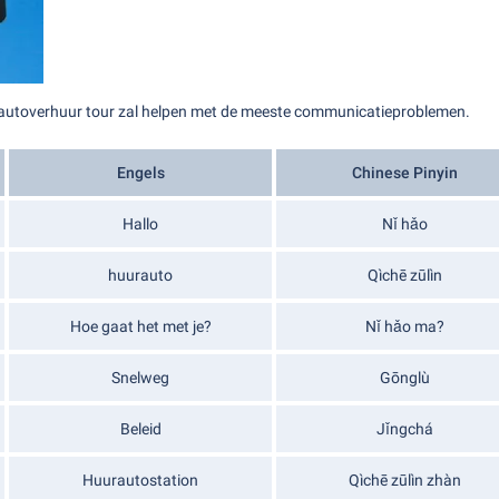
 autoverhuur tour zal helpen met de meeste communicatieproblemen.
Engels
Chinese Pinyin
Hallo
Nǐ hǎo
huurauto
Qìchē zūlìn
Hoe gaat het met je?
Nǐ hǎo ma?
Snelweg
Gōnglù
Beleid
Jǐngchá
Huurautostation
Qìchē zūlìn zhàn