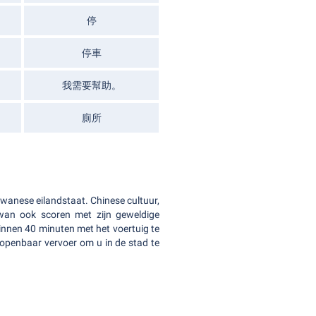
停
停車
我需要幫助。
廁所
iwanese eilandstaat. Chinese cultuur,
iwan ook scoren met zijn geweldige
innen 40 minuten met het voertuig te
 openbaar vervoer om u in de stad te