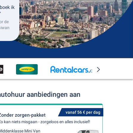
boek ik
”
or de
aiwan
 autohuur aanbiedingen aan
vanaf 56 € per dag
Zonder zorgen-pakket
o kan niets misgaan - zorgeloos en alles inclusief!
Middenklasse Mini Van