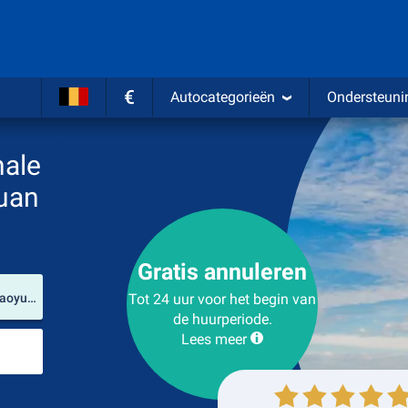
€
Autocategorieën
Ondersteuni
nale
uan
Gratis annuleren
Verhuurlocatie
Internationale luchthaven Taiwan Taoyuan (Taoyuan / Taiwan)
Tot 24 uur voor het begin van
de huurperiode.
Lees meer
Plaats voor teruggave
Ophalen
Inleveren