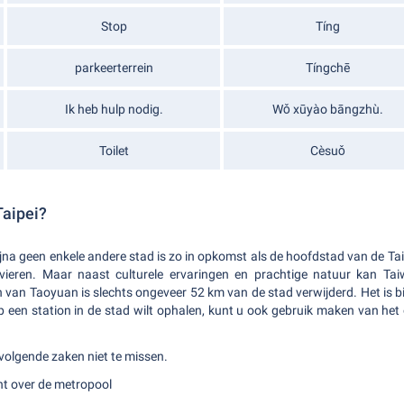
Stop
Tíng
parkeerterrein
Tíngchē
Ik heb hulp nodig.
Wǒ xūyào bāngzhù.
Toilet
Cèsuǒ
Taipei?
 Bijna geen enkele andere stad is zo in opkomst als de hoofdstad van de Ta
vieren. Maar naast culturele ervaringen en prachtige natuur kan Ta
n van Taoyuan is slechts ongeveer 52 km van de stad verwijderd. Het is b
op een station in de stad wilt ophalen, kunt u ook gebruik maken van het
volgende zaken niet te missen.
cht over de metropool