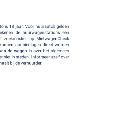
o is 18 jaar. Voor huurauto's gelden
rekenen de huurwagenstations een
et zoekmasker op MietwagenCheck
 kunnen aanbiedingen direct worden
 van de wegen
is over het algemeen
 niet in steden. Informeer uzelf over
aalt bij de verhuurder.