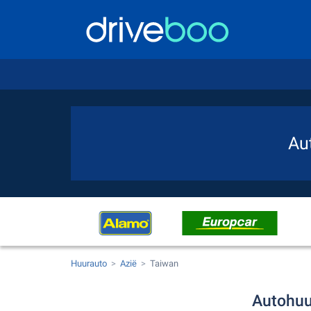
Au
Huurauto
Azië
Taiwan
Autohuu