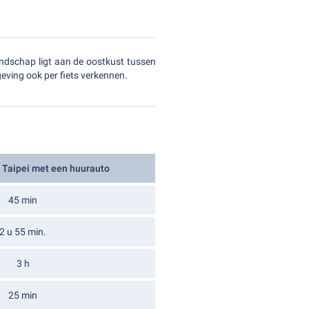
andschap ligt aan de oostkust tussen
eving ook per fiets verkennen.
t Taipei met een huurauto
45 min
2 u 55 min.
3 h
25 min