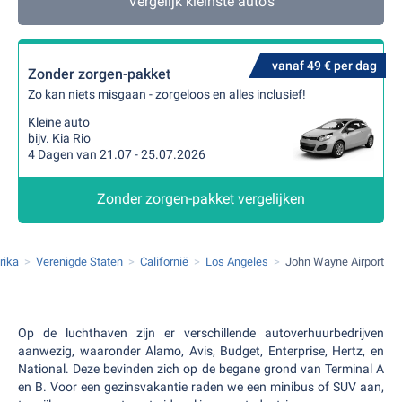
Vergelijk kleinste auto's
vanaf 49 € per dag
Zonder zorgen-pakket
Zo kan niets misgaan - zorgeloos en alles inclusief!
Kleine auto
bijv. Kia Rio
4 Dagen van 21.07 - 25.07.2026
Zonder zorgen-pakket vergelijken
rika
Verenigde Staten
Californië
Los Angeles
John Wayne Airport
Op de luchthaven zijn er verschillende autoverhuurbedrijven
aanwezig, waaronder Alamo, Avis, Budget, Enterprise, Hertz, en
National. Deze bevinden zich op de begane grond van Terminal A
en B. Voor een gezinsvakantie raden we een minibus of SUV aan,