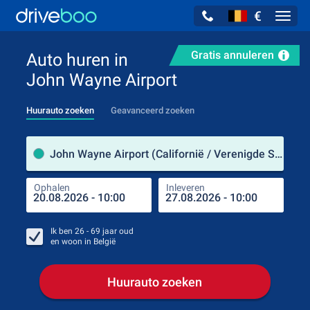
€
Navig
Gratis annuleren
Auto huren in
John Wayne Airport
Huurauto zoeken
Geavanceerd zoeken
Verh
John Wayne Airport (Californië / Verenigde Staten)
Ophalen
Inleveren
Plaa
Oph
Ik ben
26 - 69
jaar oud
en woon in
België
Huurauto zoeken