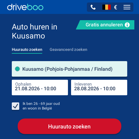
€
Navig
Gratis annuleren
Auto huren in
Kuusamo
Huurauto zoeken
Geavanceerd zoeken
Verh
Kuusamo (Pohjois-Pohjanmaa / Finland)
Ophalen
Inleveren
Plaa
Oph
Ik ben
26 - 69
jaar oud
en woon in
België
Huurauto zoeken