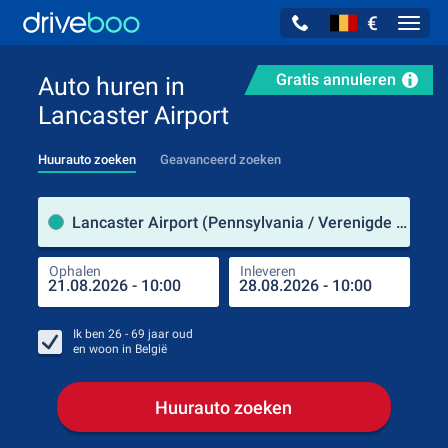
€
Navig
Gratis annuleren
Auto huren in
Lancaster Airport
Huurauto zoeken
Geavanceerd zoeken
Verh
Lancaster Airport (Pennsylvania / Verenigde Staten)
Ophalen
Inleveren
Plaa
Oph
Ik ben
26 - 69
jaar oud
en woon in
België
Huurauto zoeken