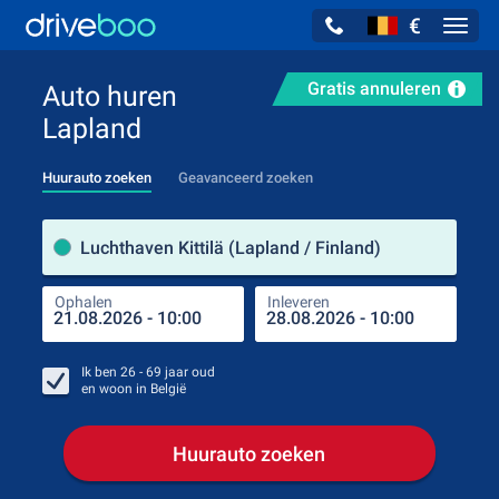
€
Navig
Gratis annuleren
Auto huren
Lapland
Huurauto zoeken
Geavanceerd zoeken
Verh
Luchthaven Kittilä (Lapland / Finland)
Ophalen
Inleveren
Plaa
Oph
Ik ben
26 - 69
jaar oud
en woon in
België
Huurauto zoeken