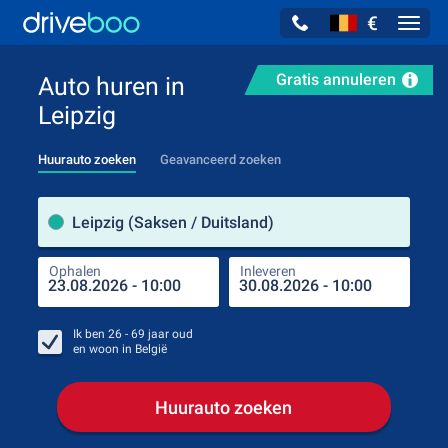
€
Navig
Gratis annuleren
Auto huren in
Leipzig
Huurauto zoeken
Geavanceerd zoeken
Verh
Leipzig (Saksen / Duitsland)
Ophalen
Inleveren
Plaa
Oph
Ik ben
26 - 69
jaar oud
en woon in
België
Huurauto zoeken