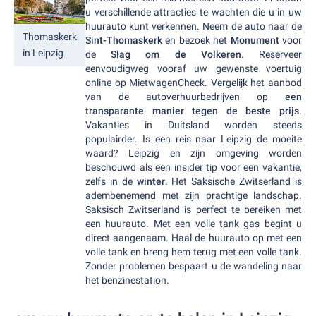
u verschillende attracties te wachten die u in uw
huurauto kunt verkennen. Neem de auto naar de
Thomaskerk
Sint-Thomaskerk
en bezoek het
Monument
voor
in Leipzig
de
Slag om de Volkeren
. Reserveer
eenvoudigweg vooraf uw gewenste voertuig
online op MietwagenCheck. Vergelijk het aanbod
van de autoverhuurbedrijven op
een
transparante manier tegen de beste prijs
.
Vakanties in Duitsland worden steeds
populairder. Is een reis naar Leipzig de moeite
waard? Leipzig en zijn omgeving worden
beschouwd als een insider tip voor een vakantie,
zelfs in de
winter
. Het Saksische Zwitserland is
adembenemend met zijn prachtige landschap.
Saksisch Zwitserland is perfect te bereiken met
een huurauto. Met een volle tank gas begint u
direct aangenaam. Haal de huurauto op met een
volle tank en breng hem terug met een volle tank.
Zonder problemen bespaart u de wandeling naar
het benzinestation.