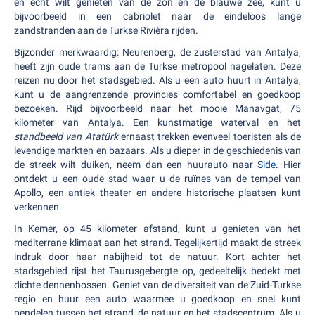
en echt wilt genieten van de zon en de blauwe zee, kunt u
bijvoorbeeld in een cabriolet naar de eindeloos lange
zandstranden aan de Turkse Rivièra rijden.
Bijzonder merkwaardig: Neurenberg, de zusterstad van Antalya,
heeft zijn oude trams aan de Turkse metropool nagelaten. Deze
reizen nu door het stadsgebied. Als u een auto huurt in Antalya,
kunt u de aangrenzende provincies comfortabel en goedkoop
bezoeken. Rijd bijvoorbeeld naar het mooie Manavgat, 75
kilometer van Antalya. Een kunstmatige waterval en het
standbeeld van Atatürk
ernaast trekken evenveel toeristen als de
levendige markten en bazaars. Als u dieper in de geschiedenis van
de streek wilt duiken, neem dan een huurauto naar
Side.
Hier
ontdekt u een oude stad waar u de ruïnes van de tempel van
Apollo, een antiek theater en andere historische plaatsen kunt
verkennen.
In Kemer, op 45 kilometer afstand, kunt u genieten van het
mediterrane klimaat aan het strand. Tegelijkertijd maakt de streek
indruk door haar nabijheid tot de natuur. Kort achter het
stadsgebied rijst het Taurusgebergte op, gedeeltelijk bedekt met
dichte dennenbossen. Geniet van de diversiteit van de Zuid-Turkse
regio en huur een auto waarmee u goedkoop en snel kunt
pendelen tussen het strand, de natuur en het stadscentrum. Als u