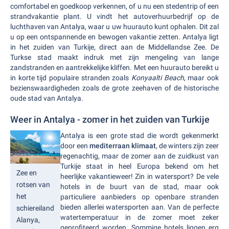
comfortabel en goedkoop verkennen, of u nu een stedentrip of een
strandvakantie plant. U vindt het autoverhuurbedrijf op de
luchthaven van Antalya, waar u uw huurauto kunt ophalen. Dit zal
u op een ontspannende en bewogen vakantie zetten. Antalya ligt
in het zuiden van Turkije, direct aan de Middellandse Zee. De
Turkse stad maakt indruk met zijn mengeling van lange
zandstranden en aantrekkelijke kliffen. Met een huurauto bereikt u
in korte tijd populaire stranden zoals
Konyaalti Beach
, maar ook
bezienswaardigheden zoals de grote zeehaven of de historische
oude stad van Antalya.
Weer in Antalya - zomer in het zuiden van Turkije
Antalya is een grote stad die wordt gekenmerkt
door een
mediterraan klimaat
, de winters zijn zeer
regenachtig, maar de zomer aan de zuidkust van
Turkije staat in heel Europa bekend om het
Zee en
heerlijke vakantieweer! Zin in watersport? De vele
rotsen van
hotels in de buurt van de stad, maar ook
het
particuliere aanbieders op openbare stranden
bieden allerlei watersporten aan. Van de perfecte
schiereiland
watertemperatuur in de zomer moet zeker
Alanya,
geprofiteerd worden. Sommige hotels liggen erg