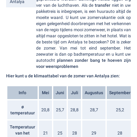
Antalya
ver van de luchthaven. Als de
transfer
niet in uw
pakketreis is inbegrepen, is een huurauto altijd de
moeite waard. U kunt uw zomervakantie ook op
eigen gelegenheid doorbrengen met het verkennen
van de regio tijdens mooi zomerweer, in plaats van
altijd maar opgesloten te zitten in het hotel. Wat is
de beste tijd om Antalya te bezoeken? Dit is zeker
de zomer. Van mei tot eind september. Het
zeewater is dan op badtemperatuur en u kunt uw
autotocht
plannen zonder bang te hoeven zijn
voor weersproblemen
Hier kunt u de klimaattabel van de zomer van Antalya zien:
Info
Mei
Juni
Juli
Augustus
September
ø
20,8
25,7
28,8
28,7
25,2
temperatuur
Temperatuur
van het
21
25
28
29
28