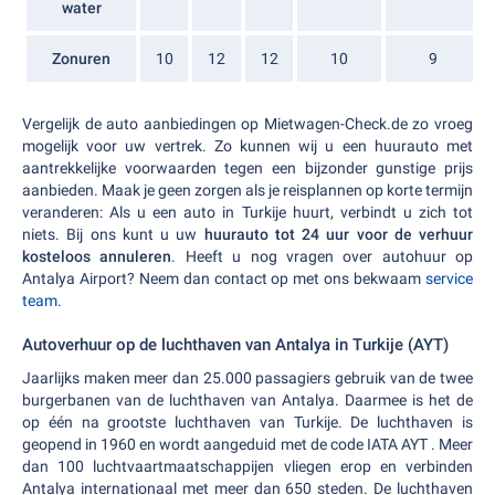
water
Zonuren
10
12
12
10
9
Vergelijk de auto aanbiedingen op Mietwagen-Check.de zo vroeg
mogelijk voor uw vertrek. Zo kunnen wij u een huurauto met
aantrekkelijke voorwaarden tegen een bijzonder gunstige prijs
aanbieden. Maak je geen zorgen als je reisplannen op korte termijn
veranderen: Als u een auto in Turkije huurt, verbindt u zich tot
niets. Bij ons kunt u uw
huurauto tot 24 uur voor de verhuur
kosteloos annuleren
. Heeft u nog vragen over autohuur op
Antalya Airport? Neem dan contact op met ons bekwaam
service
team
.
Autoverhuur op de luchthaven van Antalya in Turkije (AYT)
Jaarlijks maken meer dan 25.000 passagiers gebruik van de twee
burgerbanen van de luchthaven van Antalya. Daarmee is het de
op één na grootste luchthaven van Turkije. De luchthaven is
geopend in 1960 en wordt aangeduid met de code IATA AYT . Meer
dan 100 luchtvaartmaatschappijen vliegen erop en verbinden
Antalya internationaal met meer dan 650 steden. De luchthaven