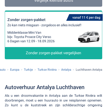
Vergelijk kleinste auto's
vanaf 11 € per dag
Zonder zorgen-pakket
Zo kan niets misgaan - zorgeloos en alles inclusief!
Middenklasse Mini Van
bijv. Toyota Proace City Verso
6 Dagen van 12.09 - 18.09.2026
Zonder zorgen-pakket vergelijken
auto
Europa
Turkije
Turkse Rivièra
Antalya
Luchthaven Antalya
Autoverhuur Antalya Luchthaven
Als u een droomvakantie in Antalya aan de Turkse Rivièra wilt
doorbrengen, moet u een huurauto in uw reisplannen opnemen.
Zo kunt u de kuststreek en zijn schilderachtige omgeving