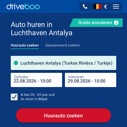
€
Navig
Gratis annuleren
Auto huren in
Luchthaven Antalya
Huurauto zoeken
Geavanceerd zoeken
Verh
Luchthaven Antalya (Turkse Rivièra / Turkije)
Ophalen
Inleveren
Plaa
Oph
Ik ben
26 - 69
jaar oud
en woon in
België
Huurauto zoeken