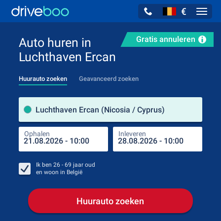
€
Navig
Gratis annuleren
Auto huren in
Luchthaven Ercan
Huurauto zoeken
Geavanceerd zoeken
Verh
Luchthaven Ercan (Nicosia / Cyprus)
Ophalen
Inleveren
Plaa
Oph
Ik ben
26 - 69
jaar oud
en woon in
België
Huurauto zoeken