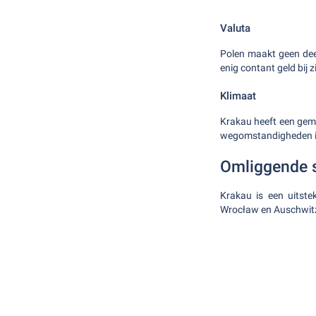
Valuta
Polen maakt geen dee
enig contant geld bij 
Klimaat
Krakau heeft een gem
wegomstandigheden in 
Omliggende 
Krakau is een uitst
Wrocław en Auschwitz 