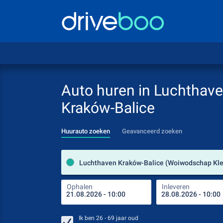
Auto huren in Luchthav
Kraków-Balice
Huurauto zoeken
Geavanceerd zoeken
Ophalen
Inleveren
Ik ben
26 - 69
jaar oud