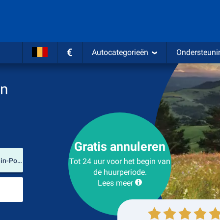
€
Autocategorieën
Ondersteuni
en
Gratis annuleren
Verhuurlocatie
Luchthaven Kraków-Balice (Woiwodschap Klein-Polen / Polen)
Tot 24 uur voor het begin van
de huurperiode.
Lees meer
Plaats voor teruggave
Ophalen
Inleveren