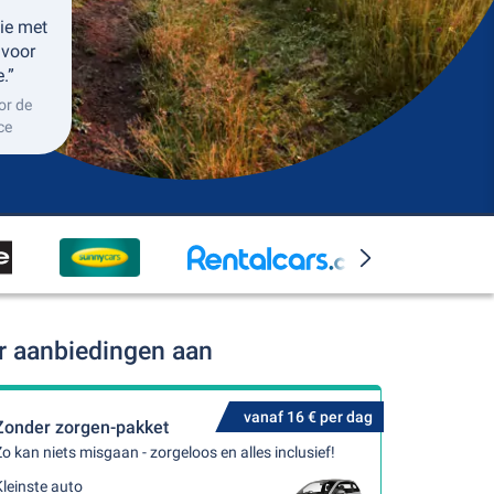
ie met
 voor
.”
or de
ce
r aanbiedingen aan
vanaf 16 € per dag
Zonder zorgen-pakket
o kan niets misgaan - zorgeloos en alles inclusief!
leinste auto