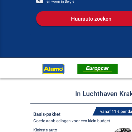
en woon in
België
Huurauto zoeken
In Luchthaven Kra
vanaf 11 € per d
Basis-pakket
Goede aanbiedingen voor een klein budget
Kleinste auto