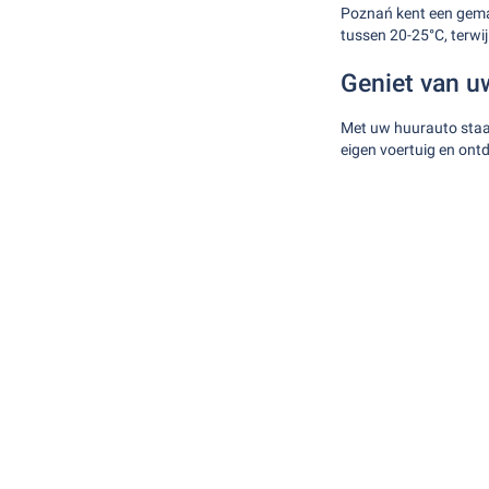
Poznań kent een gema
tussen 20-25°C, terwi
Geniet van uw
Met uw huurauto staat
eigen voertuig en on