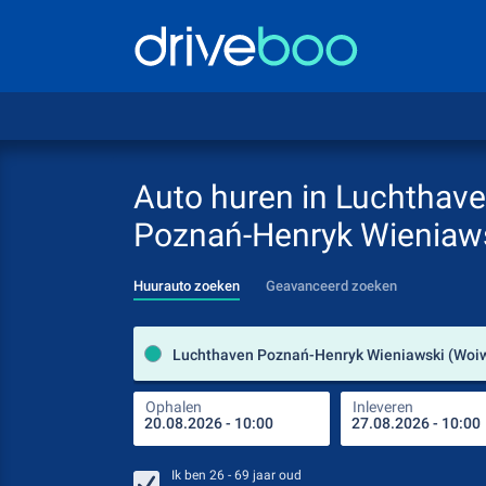
Auto huren in Luchthav
Poznań-Henryk Wieniaw
Huurauto zoeken
Geavanceerd zoeken
Ophalen
Inleveren
Ik ben
26 - 69
jaar oud