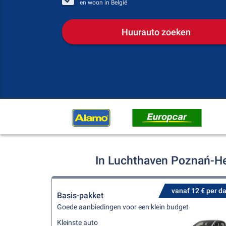
en woon in
België
Huurauto zoeken
In Luchthaven Poznań-He
vanaf 12 € per d
Basis-pakket
Goede aanbiedingen voor een klein budget
Kleinste auto