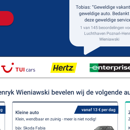
Tobias: “Geweldige vakant
geweldige auto. Bedankt
deze geweldige service
1 van 145 beoordelingen vo
Luchthaven Poznań-Hen
Wieniawski
nryk Wieniawski bevelen wij de volgende a
ag
vanaf 13 € per dag
Kleine auto
Klein, wendbaar en zuinig - meer is niet nodig!
Z
bijv. Skoda Fabia
K