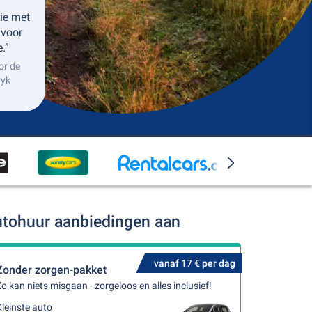
ie met
 voor
.”
or de
ryk
utohuur aanbiedingen aan
vanaf 17 € per dag
Zonder zorgen-pakket
o kan niets misgaan - zorgeloos en alles inclusief!
leinste auto