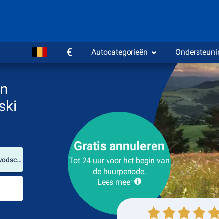
€
Autocategorieën
Ondersteuni
en
ski
Gratis annuleren
Verhuurlocatie
Luchthaven Poznań-Henryk Wieniawski (Woiwodschap Groot-Polen / Polen)
Tot 24 uur voor het begin van
de huurperiode.
Lees meer
Plaats voor teruggave
Ophalen
Inleveren