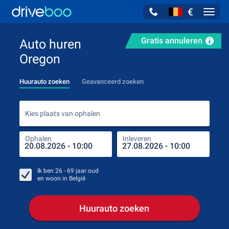
€
Navig
Gratis annuleren
Auto huren
Oregon
Huurauto zoeken
Geavanceerd zoeken
Kies
Kies plaats van ophalen
Ophalen
Inleveren
Plaa
Oph
Ik ben
26 - 69
jaar oud
en woon in
België
Huurauto zoeken