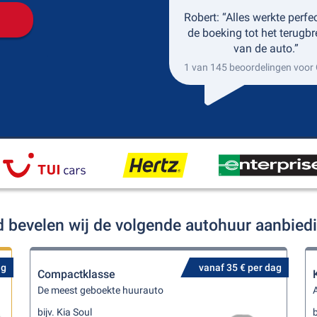
Robert: “Alles werkte perfe
de boeking tot het terugb
van de auto.”
1 van 145 beoordelingen voor
d bevelen wij de volgende autohuur aanbied
ag
vanaf 35 € per dag
Compactklasse
De meest geboekte huurauto
A
bijv. Kia Soul
b