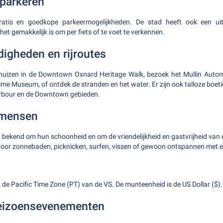
 parkeren
ratis en goedkope parkeermogelijkheden. De stad heeft ook een ui
et gemakkelijk is om per fiets of te voet te verkennen.
igheden en rijroutes
e huizen in de Downtown Oxnard Heritage Walk, bezoek het Mullin Aut
me Museum, of ontdek de stranden en het water. Er zijn ook talloze boet
arbour en de Downtown gebieden.
 mensen
n bekend om hun schoonheid en om de vriendelijkheid en gastvrijheid van d
 voor zonnebaden, picknicken, surfen, vissen of gewoon ontspannen met 
 de Pacific Time Zone (PT) van de VS. De munteenheid is de US Dollar ($).
seizoensevenementen