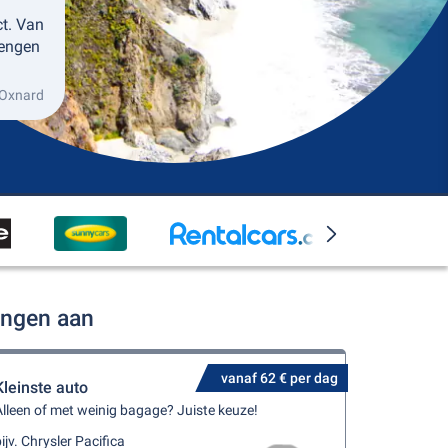
ct. Van
rengen
 Oxnard
ingen aan
vanaf 62 € per dag
Kleinste auto
lleen of met weinig bagage? Juiste keuze!
ijv. Chrysler Pacifica