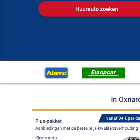
Huurauto zoeken
In Oxnar
vanaf 34 € per d
Plus-pakket
Aanbiedingen met de beste prijs-kwaliteitsverhouding
Kleine auto