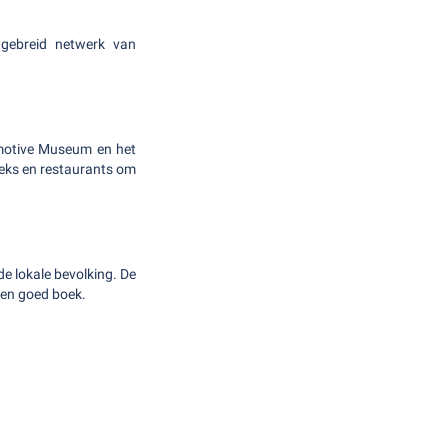
tgebreid netwerk van
omotive Museum en het
ieks en restaurants om
e lokale bevolking. De
een goed boek.