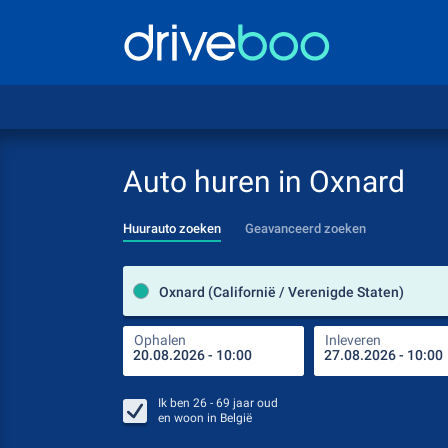
Auto huren in Oxnard
Huurauto zoeken
Geavanceerd zoeken
Oxnard (Californië / Verenigde Staten)
Ophalen
Inleveren
Ik ben
26 - 69
jaar oud
en woon in
België