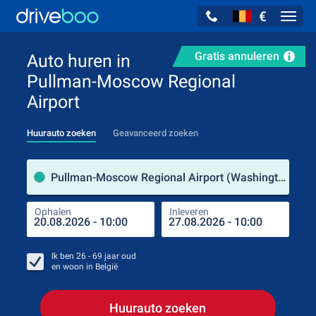
€
Navig
Gratis annuleren
Auto huren in
Pullman-Moscow Regional
Airport
Huurauto zoeken
Geavanceerd zoeken
Verh
Pullman-Moscow Regional Airport (Washington / Verenigde Staten)
Ophalen
Inleveren
Plaa
Oph
Ik ben
26 - 69
jaar oud
en woon in
België
Huurauto zoeken