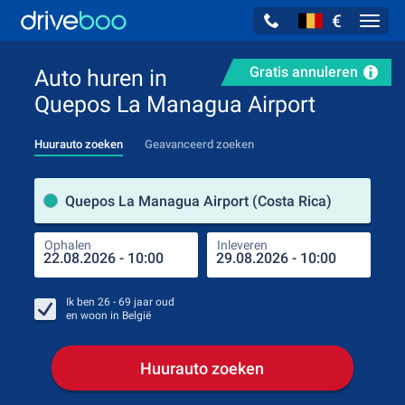
€
Navig
Gratis annuleren
Auto huren in
Quepos La Managua Airport
Huurauto zoeken
Geavanceerd zoeken
Verh
Quepos La Managua Airport (Costa Rica)
Ophalen
Inleveren
Plaa
Oph
Ik ben
26 - 69
jaar oud
en woon in
België
Huurauto zoeken