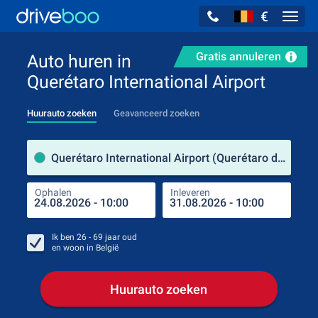
€
Navig
Gratis annuleren
Auto huren in
Querétaro International Airport
Huurauto zoeken
Geavanceerd zoeken
Verh
Querétaro International Airport (Querétaro de Arteaga / Mexico)
Ophalen
Inleveren
Plaa
Oph
Ik ben
26 - 69
jaar oud
en woon in
België
Huurauto zoeken