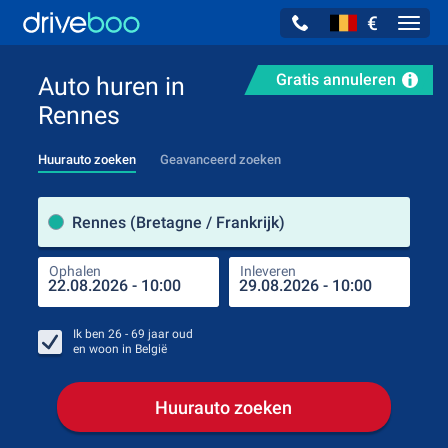
€
Navig
Gratis annuleren
Auto huren in
Rennes
Huurauto zoeken
Geavanceerd zoeken
Verh
Rennes (Bretagne / Frankrijk)
Ophalen
Inleveren
Plaa
Oph
Ik ben
26 - 69
jaar oud
en woon in
België
Huurauto zoeken