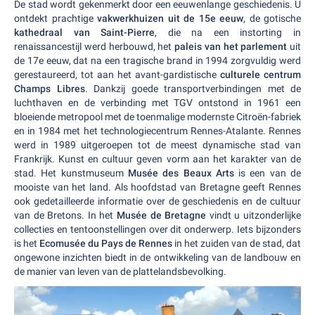
De stad wordt gekenmerkt door een eeuwenlange geschiedenis. U
ontdekt prachtige
vakwerkhuizen uit de 15e eeuw
, de gotische
kathedraal van Saint-Pierre
, die na een instorting in
renaissancestijl werd herbouwd, het
paleis van het parlement
uit
de 17e eeuw, dat na een tragische brand in 1994 zorgvuldig werd
gerestaureerd, tot aan het avant-gardistische
culturele centrum
Champs Libres
. Dankzij goede transportverbindingen met de
luchthaven en de verbinding met TGV ontstond in 1961 een
bloeiende metropool met de toenmalige modernste Citroën-fabriek
en in 1984 met het technologiecentrum Rennes-Atalante. Rennes
werd in 1989 uitgeroepen tot de meest dynamische stad van
Frankrijk. Kunst en cultuur geven vorm aan het karakter van de
stad. Het kunstmuseum
Musée des Beaux Arts
is een van de
mooiste van het land. Als hoofdstad van Bretagne geeft Rennes
ook gedetailleerde informatie over de geschiedenis en de cultuur
van de Bretons. In het
Musée de Bretagne
vindt u uitzonderlijke
collecties en tentoonstellingen over dit onderwerp. Iets bijzonders
is het
Ecomusée du Pays de Rennes
in het zuiden van de stad, dat
ongewone inzichten biedt in de ontwikkeling van de landbouw en
de manier van leven van de plattelandsbevolking.