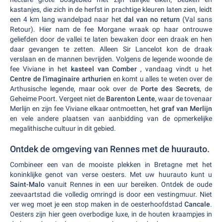
kastanjes, die zich in de herfst in prachtige kleuren laten zien, leidt
een 4 km lang wandelpad naar het
dal van no return
(Val sans
Retour). Hier nam de fee Morgane wraak op haar ontrouwe
geliefden door de vallei te laten bewaken door een draak en hen
daar gevangen te zetten. Alleen Sir Lancelot kon de draak
verslaan en de mannen bevrijden. Volgens de legende woonde de
fee Viviane in het
kasteel van Comber
, vandaag vindt u het
Centre de l'imaginaire arthurien
en komt u alles te weten over de
Arthusische legende, maar ook over de
Porte des Secrets
, de
Geheime Poort. Vergeet niet de
Barenton Lente
, waar de tovenaar
Merlijn en zijn fee Viviane elkaar ontmoetten, het
graf van Merlijn
en vele andere plaatsen van aanbidding van de opmerkelijke
megalithische cultuur in dit gebied.
Ontdek de omgeving van Rennes met de huurauto.
Combineer een van de mooiste plekken in Bretagne met het
koninklijke genot van verse oesters. Met uw huurauto kunt u
Saint-Malo
vanuit Rennes in een uur bereiken. Ontdek de oude
zeevaartstad die volledig omringd is door een vestingmuur. Niet
ver weg moet je een stop maken in de oesterhoofdstad
Cancale
.
Oesters zijn hier geen overbodige luxe, in de houten kraampjes in