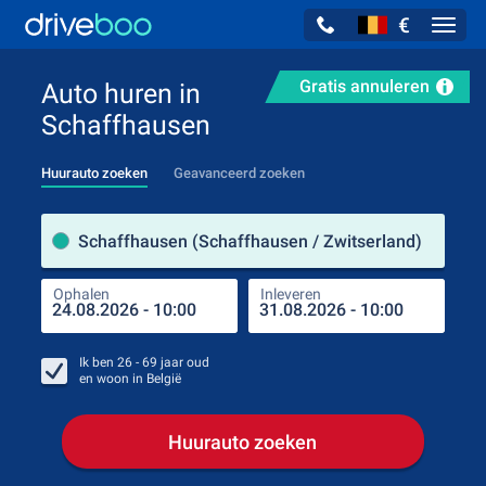
€
Navig
Gratis annuleren
Auto huren in
Schaffhausen
Huurauto zoeken
Geavanceerd zoeken
Verh
Schaffhausen (Schaffhausen / Zwitserland)
Ophalen
Inleveren
Plaa
Oph
Ik ben
26 - 69
jaar oud
en woon in
België
Huurauto zoeken