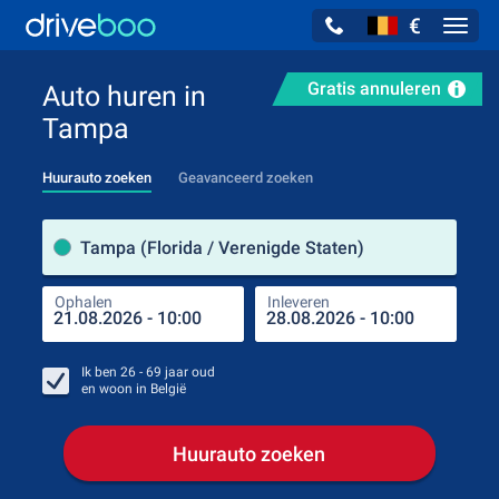
€
Navig
Gratis annuleren
Auto huren in
Tampa
Huurauto zoeken
Geavanceerd zoeken
Verh
Tampa (Florida / Verenigde Staten)
Ophalen
Inleveren
Plaa
Oph
Ik ben
26 - 69
jaar oud
en woon in
België
Huurauto zoeken