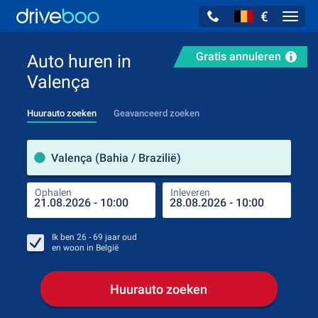
€
Navig
Gratis annuleren
Auto huren in
Valença
Huurauto zoeken
Geavanceerd zoeken
Verh
Valença (Bahia / Brazilië)
Ophalen
Inleveren
Plaa
Oph
Ik ben
26 - 69
jaar oud
en woon in
België
Huurauto zoeken