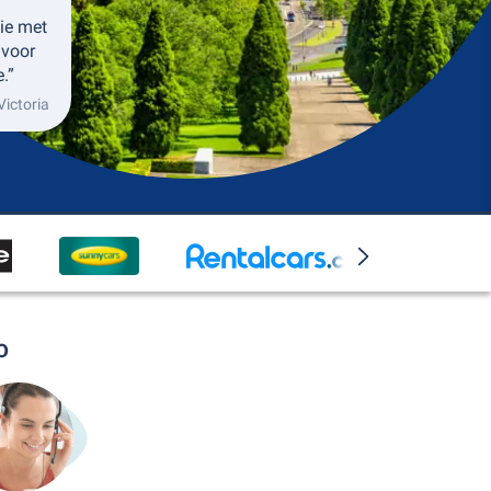
ie met
 voor
.”
Victoria
o