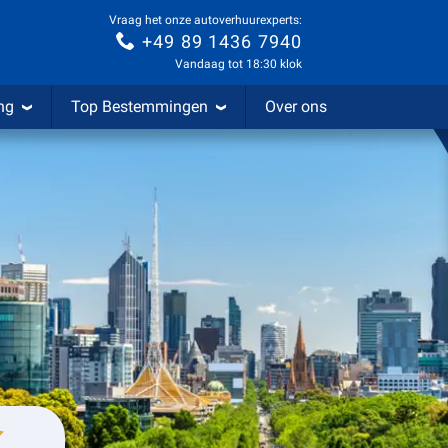
Vraag het onze autoverhuurexperts:
+49 89 1436 7940
Vandaag tot 18:30 klok
ng
Top Bestemmingen
Over ons