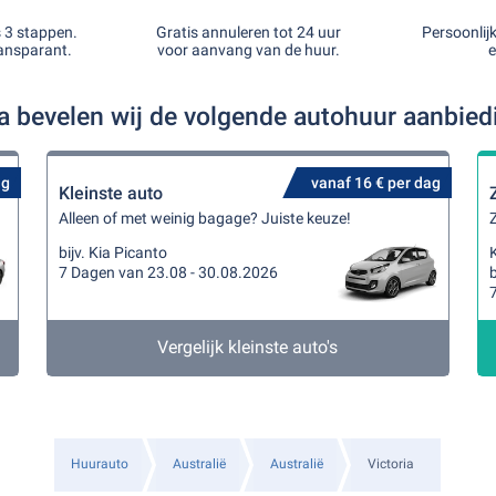
s 3 stappen.
Gratis annuleren tot 24 uur
Persoonlij
ansparant.
voor aanvang van de huur.
e
ia bevelen wij de volgende autohuur aanbie
ag
vanaf 16 € per dag
Kleinste auto
Alleen of met weinig bagage? Juiste keuze!
Z
bijv. Kia Picanto
K
7 Dagen van 23.08 - 30.08.2026
b
Vergelijk kleinste auto's
Huurauto
Australië
Australië
Victoria