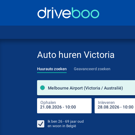
Auto huren Victoria
Huurauto zoeken
Geavanceerd zoeken
Melbourne Airport (Victoria / Australië)
Ophalen
Inleveren
Ik ben
26 - 69
jaar oud
en woon in
België