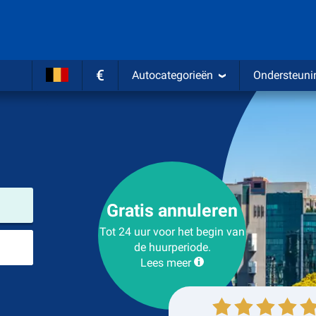
€
Autocategorieën
Ondersteuni
Verhuurlocatie
Gratis annuleren
Tot 24 uur voor het begin van
Plaats voor teruggave
de huurperiode.
Lees meer
Ophalen
Inleveren