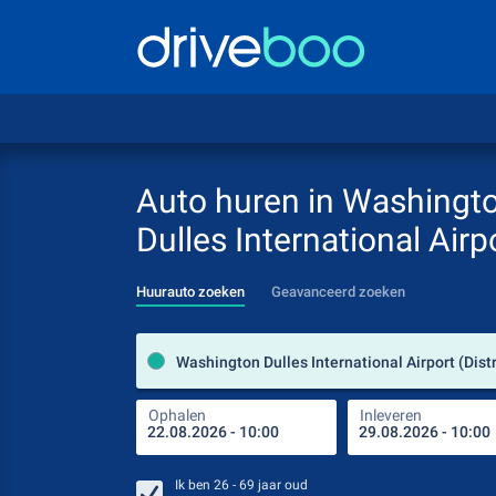
Auto huren in Washingt
Dulles International Airp
Huurauto zoeken
Geavanceerd zoeken
Ophalen
Inleveren
Ik ben
26 - 69
jaar oud