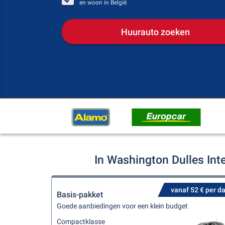
en woon in
België
Huurauto zoeken
In Washington Dulles Int
vanaf 52 € per d
Basis-pakket
Goede aanbiedingen voor een klein budget
Compactklasse