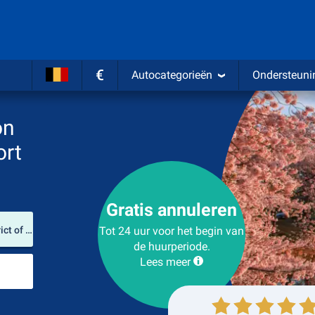
€
Autocategorieën
Ondersteuni
on
ort
Gratis annuleren
Verhuurlocatie
Washington Dulles International Airport (District of Columbia / Verenigde Staten)
Tot 24 uur voor het begin van
de huurperiode.
Lees meer
Plaats voor teruggave
Ophalen
Inleveren