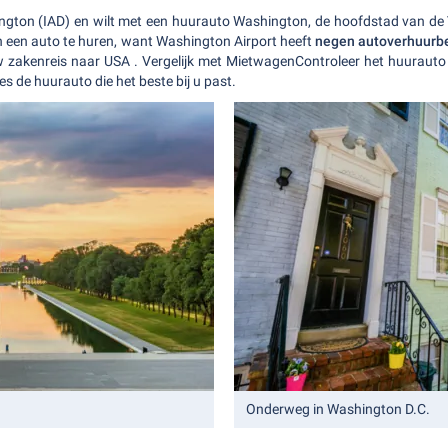
ngton (IAD) en wilt met een huurauto Washington, de hoofdstad van de 
en een auto te huren, want Washington Airport heeft
negen autoverhuurbe
w zakenreis naar USA . Vergelijk met MietwagenControleer het huurau
es de huurauto die het beste bij u past.
Onderweg in Washington D.C.