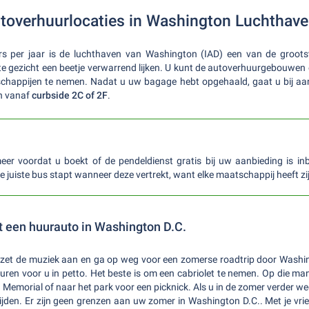
utoverhuurlocaties in Washington Luchthav
s per jaar is de luchthaven van Washington (IAD) een van de groot
te gezicht een beetje verwarrend lijken. U kunt de autoverhuurgebouwen 
happijen te nemen. Nadat u uw bagage hebt opgehaald, gaat u bij a
n vanaf
curbside 2C of 2F
.
eer voordat u boekt of de pendeldienst gratis bij uw aanbieding is in
e juiste bus stapt wanneer deze vertrekt, want elke maatschappij heeft zi
t een huurauto in Washington D.C.
 zet de muziek aan en ga op weg voor een zomerse roadtrip door Washi
onturen voor u in petto. Het beste is om een cabriolet te nemen. Op die m
Memorial of naar het park voor een picknick. Als u in de zomer verder we
rijden. Er zijn geen grenzen aan uw zomer in Washington D.C.. Met je vri