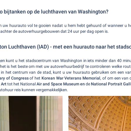
to bijtanken op de luchthaven van Washington?
n om uw huurauto vol te gooien nadat u hem hebt gehuurd of wanneer u h
 achter de autoverhuurgebouwen dat 24 uur per dag open is.
ton Luchthaven (IAD) - met een huurauto naar het stad
gen kunt u het stadscentrum van Washington in iets minder dan 40 minu
et is het beste om met uw autoverhuurbedrijf te controleren welke route
n het centrum van de stad, kunt u uw huurauto gebruiken om een van
ary of Congress
of het
Korean War Veterans Memorial
, of om een van
 Art
tot het National
Air and Space Museum en
de
National Portrait Gal
autohuur reis kunnen vergemakkelijken.