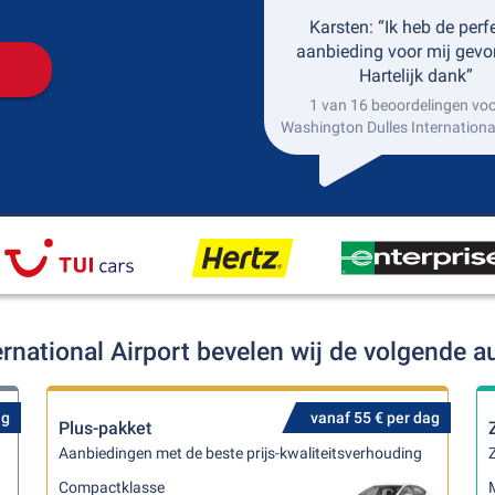
Karsten: “Ik heb de perf
aanbieding voor mij gevo
Hartelijk dank”
1 van 16 beoordelingen voo
Washington Dulles International
ernational Airport bevelen wij de volgende 
ag
vanaf 55 € per dag
Plus-pakket
Aanbiedingen met de beste prijs-kwaliteitsverhouding
Z
Compactklasse