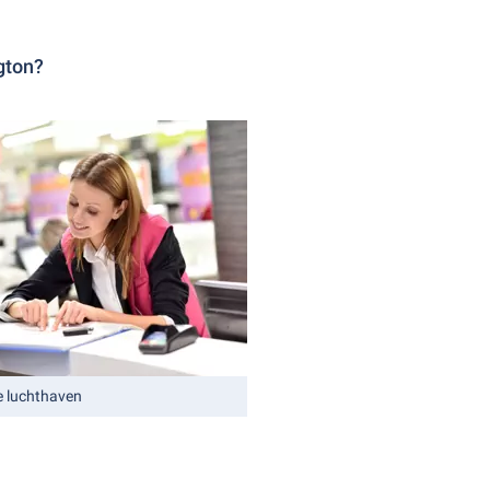
gton?
e luchthaven