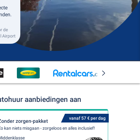
ecte
nden.
r de
 Airport
autohuur aanbiedingen aan
vanaf 57 € per dag
Zonder zorgen-pakket
o kan niets misgaan - zorgeloos en alles inclusief!
Middenklasse