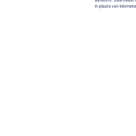
aankomt. Daarnaast is
in plaats van kilomete