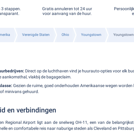
s 3 stappen.
Gratis annuleren tot 24 uur
Persoonlij
ansparant.
voor aanvang van de huur.
e
merika
Verenigde Staten
Ohio
Youngstown
Youngstown-
uurbedrijven:
Direct op de luchthaven vind je huurauto-opties voor elk bu
de aankomsthal, vlakbij de bagageclaim.
lasse:
Gezien de ruime, goed onderhouden Amerikaanse wegen worden h
s of minivans gehuurd.
id en verbindingen
 Regional Airport ligt aan de snelweg OH-11, een van de belangrijkste
nelle en comfortabele reis naar naburige steden als Cleveland en Pittsbur