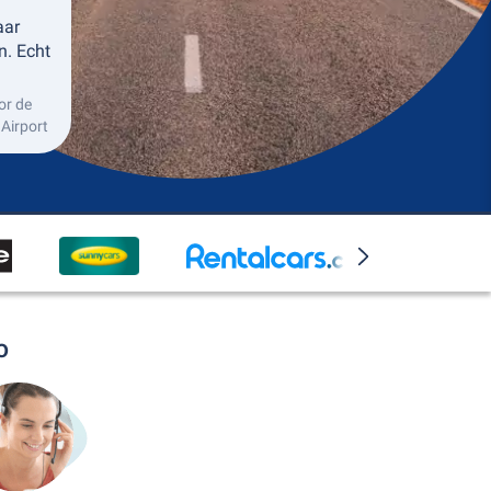
aar
n. Echt
or de
Airport
o