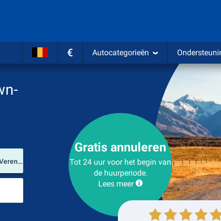
€
Autocategorieën
Ondersteuni
wn-
Gratis annuleren
Verhuurlocatie
Youngstown-Warren Regional Airport (Ohio / Verenigde Staten)
Tot 24 uur voor het begin van
de huurperiode.
Lees meer
Plaats voor teruggave
Ophalen
Inleveren