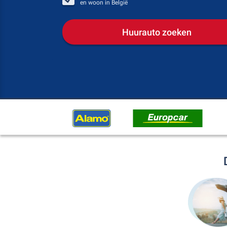
en woon in
België
Huurauto zoeken