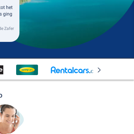
ot het
s ging
de Zafer
o