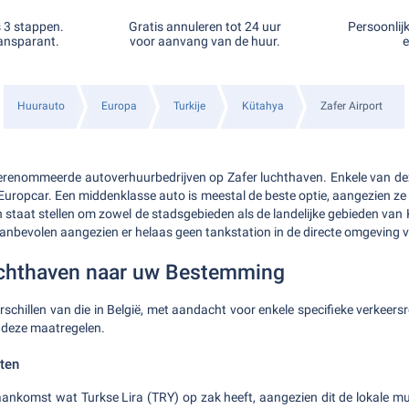
s 3 stappen.
Gratis annuleren tot 24 uur
Persoonlij
ansparant.
voor aanvang van de huur.
e
Huurauto
Europa
Turkije
Kütahya
Zafer Airport
 gerenommeerde autoverhuurbedrijven op Zafer luchthaven. Enkele van dez
 Europcar. Een middenklasse auto is meestal de beste optie, aangezien ze
in staat stellen om zowel de stadsgebieden als de landelijke gebieden va
anbevolen aangezien er helaas geen tankstation in de directe omgeving v
uchthaven naar uw Bestemming
rschillen van die in België, met aandacht voor enkele specifieke verkeers
 deze maatregelen.
ten
 aankomst wat Turkse Lira (TRY) op zak heeft, aangezien dit de lokale mu