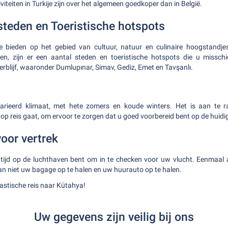
teiten in Turkije zijn over het algemeen goedkoper dan in België.
teden en Toeristische hotspots
e bieden op het gebied van cultuur, natuur en culinaire hoogstandje
ren, zijn er een aantal steden en toeristische hotspots die u missch
erblijf, waaronder Dumlupınar, Simav, Gediz, Emet en Tavşanlı.
varieerd klimaat, met hete zomers en koude winters. Het is aan te
 op reis gaat, om ervoor te zorgen dat u goed voorbereid bent op de hui
voor vertrek
 tijd op de luchthaven bent om in te checken voor uw vlucht. Eenmaa
an niet uw bagage op te halen en uw huurauto op te halen.
stische reis naar Kütahya!
Uw gegevens zijn veilig bij ons