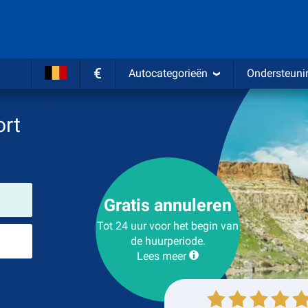
€
Autocategorieën
Ondersteuni
ort
Verhuurlocatie
Gratis annuleren
Tot 24 uur voor het begin van
Plaats voor teruggave
de huurperiode.
Lees meer
Ophalen
Inleveren