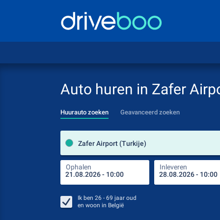
Auto huren in Zafer Airp
Huurauto zoeken
Geavanceerd zoeken
Zafer Airport (Turkije)
Ophalen
Inleveren
Ik ben
26 - 69
jaar oud
en woon in
België