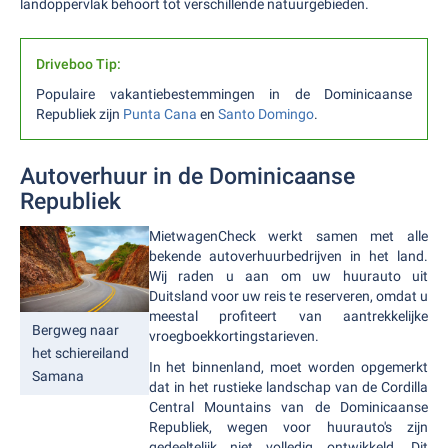
landoppervlak behoort tot verschillende natuurgebieden.
Driveboo Tip:
Populaire vakantiebestemmingen in de Dominicaanse
Republiek zijn
Punta Cana
en
Santo Domingo
.
Autoverhuur in de Dominicaanse
Republiek
MietwagenCheck werkt samen met alle
bekende autoverhuurbedrijven in het land.
Wij raden u aan om uw huurauto uit
Duitsland voor uw reis te reserveren, omdat u
meestal profiteert van aantrekkelijke
Bergweg naar
vroegboekkortingstarieven.
het schiereiland
In het binnenland, moet worden opgemerkt
Samana
dat in het rustieke landschap van de Cordilla
Central Mountains van de Dominicaanse
Republiek, wegen voor huurauto's zijn
gedeeltelijk niet volledig ontwikkeld. Dit