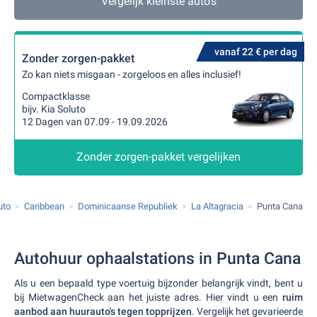
Vergelijk kleinste auto's
vanaf 22 € per dag
Zonder zorgen-pakket
Zo kan niets misgaan - zorgeloos en alles inclusief!
Compactklasse
bijv. Kia Soluto
12 Dagen van 07.09 - 19.09.2026
Zonder zorgen-pakket vergelijken
uto
Caribbean
Dominicaanse Republiek
La Altagracia
Punta Cana
Autohuur ophaalstations in Punta Cana
Als u een bepaald type voertuig bijzonder belangrijk vindt, bent u
bij MietwagenCheck aan het juiste adres. Hier vindt u een
ruim
aanbod aan huurauto's
tegen topprijzen
. Vergelijk het gevarieerde