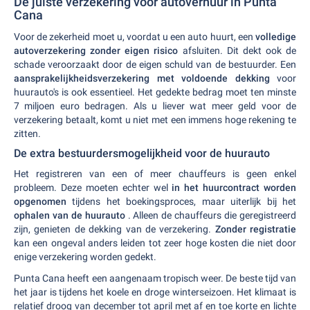
De juiste verzekering voor autoverhuur in Punta
Cana
Voor de zekerheid moet u, voordat u een auto huurt, een
volledige
autoverzekering zonder eigen risico
afsluiten. Dit dekt ook de
schade veroorzaakt door de eigen schuld van de bestuurder. Een
aansprakelijkheidsverzekering met voldoende dekking
voor
huurauto's is ook essentieel. Het gedekte bedrag moet ten minste
7 miljoen euro bedragen. Als u liever wat meer geld voor de
verzekering betaalt, komt u niet met een immens hoge rekening te
zitten.
De extra bestuurdersmogelijkheid voor de huurauto
Het registreren van een of meer chauffeurs is geen enkel
probleem. Deze moeten echter wel
in het huurcontract worden
opgenomen
tijdens het boekingsproces, maar uiterlijk bij het
ophalen van de huurauto
. Alleen de chauffeurs die geregistreerd
zijn, genieten de dekking van de verzekering.
Zonder registratie
kan een ongeval anders leiden tot zeer hoge kosten die niet door
enige verzekering worden gedekt.
Punta Cana heeft een aangenaam tropisch weer. De beste tijd van
het jaar is tijdens het koele en droge winterseizoen. Het klimaat is
relatief droog van december tot april met af en toe korte en lichte