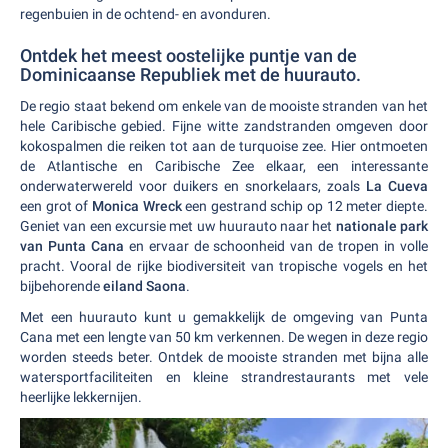
regenbuien in de ochtend- en avonduren.
Ontdek het meest oostelijke puntje van de
Dominicaanse Republiek met de huurauto.
De regio staat bekend om enkele van de mooiste stranden van het
hele Caribische gebied. Fijne witte zandstranden omgeven door
kokospalmen die reiken tot aan de turquoise zee. Hier ontmoeten
de Atlantische en Caribische Zee elkaar, een interessante
onderwaterwereld voor duikers en snorkelaars, zoals
La Cueva
een grot of
Monica Wreck
een gestrand schip op 12 meter diepte.
Geniet van een excursie met uw huurauto naar het
nationale park
van Punta Cana
en ervaar de schoonheid van de tropen in volle
pracht. Vooral de rijke biodiversiteit van tropische vogels en het
bijbehorende
eiland Saona
.
Met een huurauto kunt u gemakkelijk de omgeving van Punta
Cana met een lengte van 50 km verkennen. De wegen in deze regio
worden steeds beter. Ontdek de mooiste stranden met bijna alle
watersportfaciliteiten en kleine strandrestaurants met vele
heerlijke lekkernijen.