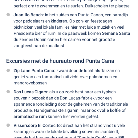
perfect om te zwemmen en te surfen. Duikscholen ter plaatse.
Juanillo Beach:
in het zuiden van Punta Canas, een paradijs
voor peddelaars en kinderen. Op zon- en feestdagen
picknicken veel lokale families hier met luide muziek en veel
Presidente bier of rum. In de paasweek komen
Semana Santa
duizenden Dominicanen hier samen voor het grootste
zangfeest aan de oostkust.
Excursies met de huurauto rond Punta Cana
Zip Lane Punta Cana:
zwaai door de lucht als Tarzan en
geniet van een fantastisch uitzicht over palmbomen en
mangrovebossen
Dos Lucas Cigars:
als u op zoek bent naar een typisch
souvenir, bezoek dan de Don Lucas-fabriek voor een
spannende rondleiding door de geheimen van de traditionele
productie. Handgemaakte sigaren, maar ook
volle koffie
of
aromatische rum
kunnen hier worden getest.
Vissersdorp El Cortecito:
direct aan het strand vindt u vele
kraampjes waar de lokale bevolking souvenirs aanbiedt,
evenals het beroemde restaurant
"Captain Cook"
waar Bill