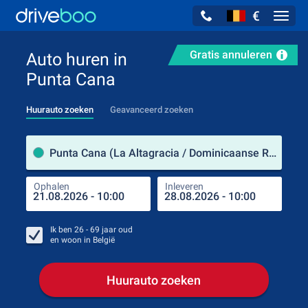
€
Navig
Gratis annuleren
Auto huren in
Punta Cana
Huurauto zoeken
Geavanceerd zoeken
Verh
Punta Cana (La Altagracia / Dominicaanse Republiek)
Ophalen
Inleveren
Plaa
Oph
Ik ben
26 - 69
jaar oud
en woon in
België
Huurauto zoeken