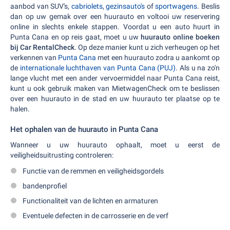
aanbod van SUV's,
cabriolets
,
gezinsauto's
of
sportwagens
. Beslis
dan op uw gemak over een huurauto en voltooi uw reservering
online in slechts enkele stappen. Voordat u een auto huurt in
Punta Cana en op reis gaat, moet u uw
huurauto online boeken
bij Car RentalCheck
. Op deze manier kunt u zich verheugen op het
verkennen van
Punta Cana
met een huurauto zodra u aankomt op
de
internationale luchthaven van Punta Cana (PUJ)
. Als u na zo'n
lange vlucht met een ander vervoermiddel naar Punta Cana reist,
kunt u ook gebruik maken van MietwagenCheck om te beslissen
over een huurauto in de stad en uw huurauto ter plaatse op te
halen.
Het ophalen van de huurauto in Punta Cana
Wanneer u uw huurauto ophaalt, moet u eerst de
veiligheidsuitrusting controleren:
Functie van de remmen en veiligheidsgordels
bandenprofiel
Functionaliteit van de lichten en armaturen
Eventuele defecten in de carrosserie en de verf