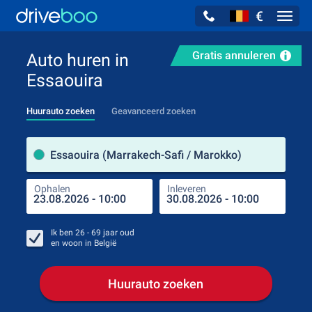
€
Navig
Gratis annuleren
Auto huren in
Essaouira
Huurauto zoeken
Geavanceerd zoeken
Verh
Essaouira (Marrakech-Safi / Marokko)
Ophalen
Inleveren
Plaa
Oph
Ik ben
26 - 69
jaar oud
en woon in
België
Huurauto zoeken