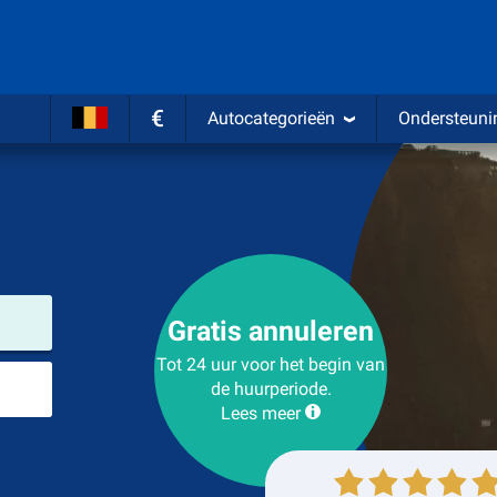
€
Autocategorieën
Ondersteuni
Verhuurlocatie
Gratis annuleren
Tot 24 uur voor het begin van
Plaats voor teruggave
de huurperiode.
Lees meer
Ophalen
Inleveren