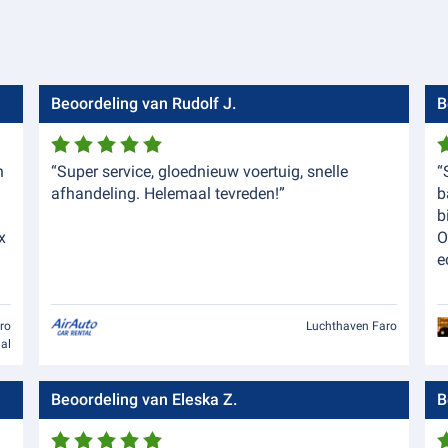
Beoordeling van Rudolf J.
B
n
“Super service, gloednieuw voertuig, snelle
“
afhandeling. Helemaal tevreden!”
b
b
x
O
e
ro
Luchthaven Faro
nal
Beoordeling van Eleska Z.
B