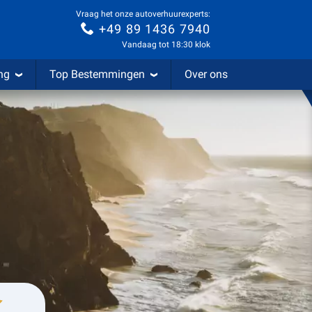
Vraag het onze autoverhuurexperts:
+49 89 1436 7940
Vandaag tot 18:30 klok
ng
Top Bestemmingen
Over ons