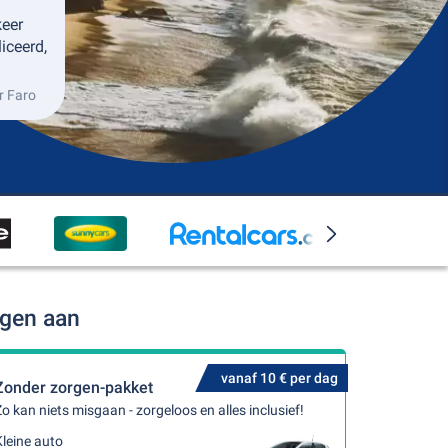
keer
iceerd,
r Faro
ngen aan
vanaf 10 € per dag
Zonder zorgen-pakket
o kan niets misgaan - zorgeloos en alles inclusief!
leine auto