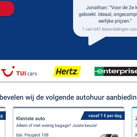
Jonathan: “Voor de 2e 
geboekt. Ideaal, ongecompl
eerlijke prijzen.”
1 van 641 beoordelingen voo
 bevelen wij de volgende autohuur aanbiedi
ag
vanaf 7 € per dag
Kleinste auto
Alleen of met weinig bagage? Juiste keuze!
Z
bijv. Peugeot 108
K