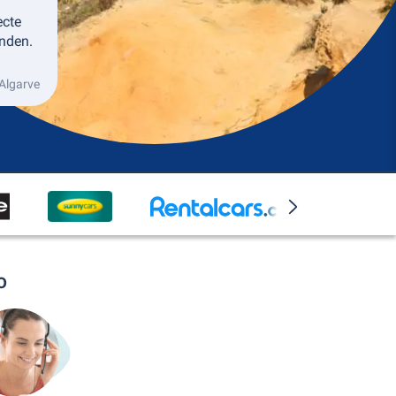
ecte
nden.
Algarve
o