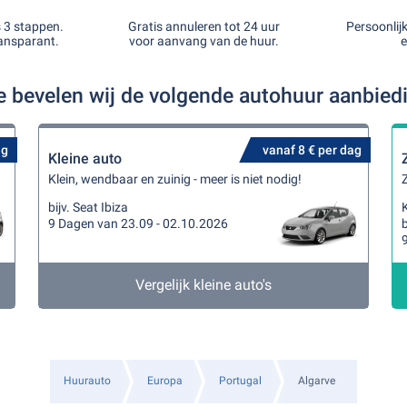
s 3 stappen.
Gratis annuleren tot 24 uur
Persoonlij
ansparant.
voor aanvang van de huur.
e
ve bevelen wij de volgende autohuur aanbied
ag
vanaf 8 € per dag
Kleine auto
Klein, wendbaar en zuinig - meer is niet nodig!
Z
bijv. Seat Ibiza
K
9 Dagen van 23.09 - 02.10.2026
b
Vergelijk kleine auto's
Huurauto
Europa
Portugal
Algarve