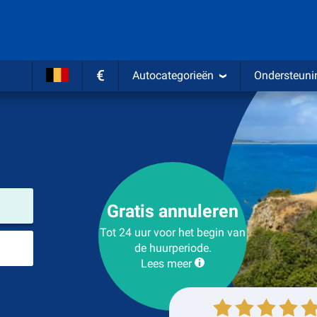
€
Autocategorieën
Ondersteuni
Verhuurlocatie
Gratis annuleren
Tot 24 uur voor het begin van
Plaats voor teruggave
de huurperiode.
Lees meer
Ophalen
Inleveren