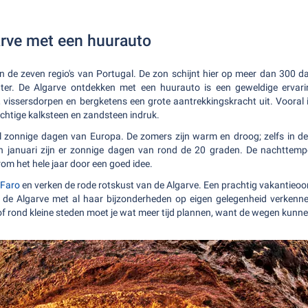
rve met een huurauto
an de zeven regio's van Portugal. De zon schijnt hier op meer dan 300 d
 water. De Algarve ontdekken met een huurauto is een geweldige ervar
vissersdorpen en bergketens een grote aantrekkingskracht uit. Vooral
chtige kalksteen en zandsteen indruk.
l zonnige dagen van Europa. De zomers zijn warm en droog; zelfs in de
in januari zijn er zonnige dagen van rond de 20 graden. De nachttemp
rom het hele jaar door een goed idee.
 Faro
en verken de rode rotskust van de Algarve. Een prachtig vakantieoord
e Algarve met al haar bijzonderheden op eigen gelegenheid verkenne
 of rond kleine steden moet je wat meer tijd plannen, want de wegen kunnen