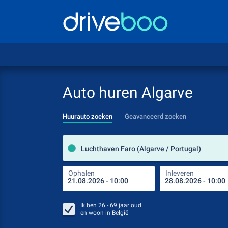
Auto huren Algarve
Huurauto zoeken
Geavanceerd zoeken
Luchthaven Faro (Algarve / Portugal)
Ophalen
Inleveren
Ik ben
26 - 69
jaar oud
en woon in
België